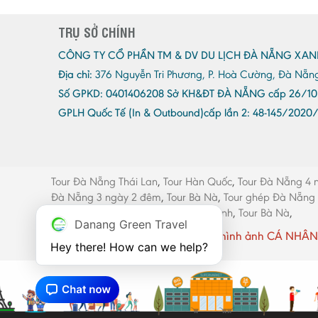
TRỤ SỞ CHÍNH
CÔNG TY CỔ PHẦN TM & DV DU LỊCH ĐÀ NẴNG XAN
Địa chỉ:
376 Nguyễn Tri Phương, P. Hoà Cường, Đà Nẵn
Số GPKD:
0401406208 Sở KH&ĐT ĐÀ NẴNG cấp 26/10
GPLH Quốc Tế (In & Outbound)cấp lần 2:
48-145/2020
Tour Đà Nẵng Thái Lan
,
Tour Hàn Quốc
,
Tour Đà Nẵng 4 
Đà Nẵng 3 ngày 2 đêm
,
Tour Bà Nà
,
Tour ghép Đà Nẵng
máy Đà Nẵng
,
Thang máy Quảng Bình
,
Tour Bà Nà
,
Danang Green Travel
Website có sử dụng một số hình ảnh CÁ NHÂN 
Hey there! How can we help?