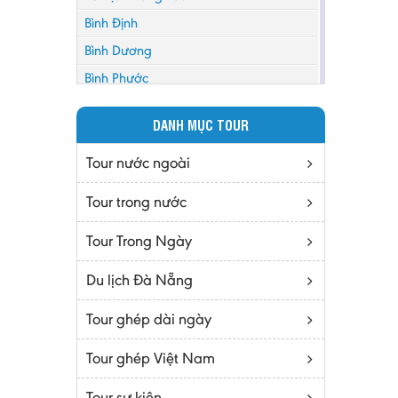
Bình Định
Bình Dương
Bình Phước
Bình Thuận
DANH MỤC TOUR
Bắc Cạn
Bắc Giang
Tour nước ngoài
Bắc Ninh
Tour trong nước
Bạc Liêu
Tour Trong Ngày
Bến Tre
Cà mau
Du lịch Đà Nẵng
Cao Bằng
Tour ghép dài ngày
Daknông
Đồng Nai
Tour ghép Việt Nam
Đồng Tháp
Tour sự kiện