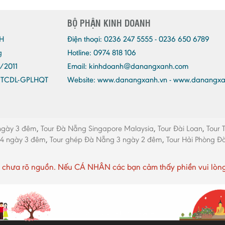
BỘ PHẬN KINH DOANH
H
Điện thoại:
0236 247 5555 - 0236 650 6789
g
Hotline: 0974 818 106
/2011
Email:
kinhdoanh@danangxanh.com
/TCDL-GPLHQT
Website: www.danangxanh.vn - www.danangx
ngày 3 đêm
,
Tour Đà Nẵng Singapore Malaysia
,
Tour Đài Loan
,
Tour 
 4 ngày 3 đêm
,
Tour ghép Đà Nẵng 3 ngày 2 đêm
,
Tour Hải Phòng 
chưa rõ nguồn. Nếu CÁ NHÂN các bạn cảm thấy phiền vui lòng li