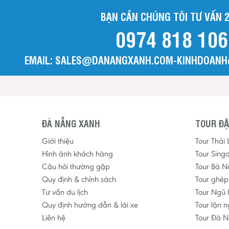
BẠN CẦN CHÚNG TÔI TƯ VẤN 2
0974 818 106
EMAIL: SALES@DANANGXANH.COM-KINHDOAN
ĐÀ NẴNG XANH
TOUR ĐẶ
Giới thiệu
Tour Thái
Hình ảnh khách hàng
Tour Sing
Câu hỏi thường gặp
Tour Bà N
Quy định & chính sách
Tour ghé
Tư vấn du lịch
Tour Ngũ 
Quy định hướng dẫn & lái xe
Tour lặn 
Liên hệ
Tour Đà N