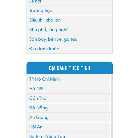
Lễ hội
Trường học
Siêu thị, chợ lớn
Khu phố, làng nghề
Sân bay, bến xe, ga tàu
Địa danh khác
ĐỊA DANH THEO TỈNH
TP Hồ Chí Minh
Hà Nội
Cần Thơ
Đà Nẵng
An Giang
Hội An
Bà Rịa - Vũng Tàu