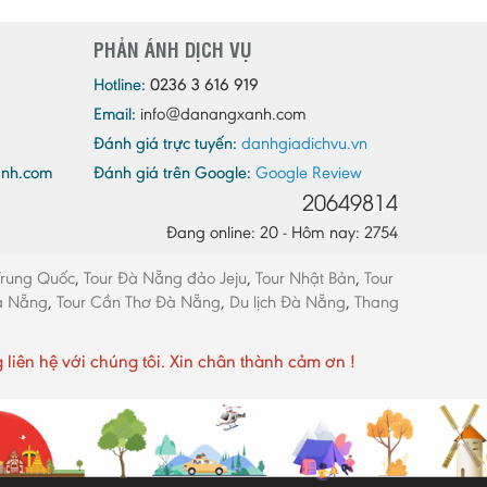
Quảng Ninh
PHẢN ÁNH DỊCH VỤ
Quảng Trị
Sóc Trăng
Hotline:
0236 3 616 919
Email:
info@danangxanh.com
Sơn La
Đánh giá trực tuyến:
danhgiadichvu.vn
Tây Ninh
anh.com
Đánh giá trên Google:
Google Review
Thái Bình
20649814
Thái Nguyên
Đang online: 20 - Hôm nay: 2754
Thừa Thiên - Huế
Trung Quốc
,
Tour Đà Nẵng đảo Jeju
,
Tour Nhật Bản
,
Tour
Thanh Hóa
Đà Nẵng
,
Tour Cần Thơ Đà Nẵng
,
Du lịch Đà Nẵng
,
Thang
Tiền Giang
Trà Vinh
ên hệ với chúng tôi. Xin chân thành cảm ơn !
Tuyên Quang
Vĩnh Long
Vĩnh Phúc