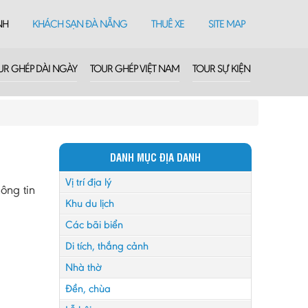
NH
KHÁCH SẠN ĐÀ NẴNG
THUÊ XE
SITE MAP
UR GHÉP DÀI NGÀY
TOUR GHÉP VIỆT NAM
TOUR SỰ KIỆN
DANH MỤC ĐỊA DANH
Vị trí địa lý
ông tin
Khu du lịch
Các bãi biển
Di tích, thắng cảnh
Nhà thờ
Đền, chùa