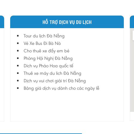
HỖ TRỢ DỊCH VỤ DU LỊCH
Tour du lịch Đà Nẵng
Vé Xe Bus Đi Bà Nà
Cho thuê xe đẩy em bé
Phòng Hội Nghị Đà Nẵng
Dich vụ Pháo Hoa quốc tế
Thuê xe máy du lich Đà Nẵng
Dịch vụ vui chơi giải trí Đà Nẵng
Bảng giá dịch vụ dành cho các ngày lễ