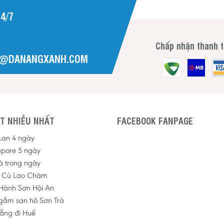
4/7
Chấp nhận thanh 
H@DANANGXANH.COM
T NHIỀU NHẤT
FACEBOOK FANPAGE
 Lan 4 ngày
apore 5 ngày
à trong ngày
p Cù Lao Chàm
Hành Sơn Hội An
ngắm san hô Sơn Trà
ẵng đi Huế