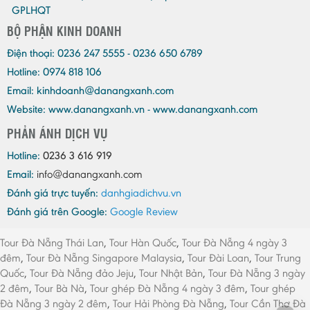
GPLHQT
BỘ PHẬN KINH DOANH
Điện thoại:
0236 247 5555 - 0236 650 6789
Hotline: 0974 818 106
Email:
kinhdoanh@danangxanh.com
Website: www.danangxanh.vn - www.danangxanh.com
PHẢN ÁNH DỊCH VỤ
Hotline:
0236 3 616 919
Email:
info@danangxanh.com
Đánh giá trực tuyến:
danhgiadichvu.vn
Đánh giá trên Google:
Google Review
Tour Đà Nẵng Thái Lan
,
Tour Hàn Quốc
,
Tour Đà Nẵng 4 ngày 3
đêm
,
Tour Đà Nẵng Singapore Malaysia
,
Tour Đài Loan
,
Tour Trung
Quốc
,
Tour Đà Nẵng đảo Jeju
,
Tour Nhật Bản
,
Tour Đà Nẵng 3 ngày
2 đêm
,
Tour Bà Nà
,
Tour ghép Đà Nẵng 4 ngày 3 đêm
,
Tour ghép
Đà Nẵng 3 ngày 2 đêm
,
Tour Hải Phòng Đà Nẵng
,
Tour Cần Thơ Đà