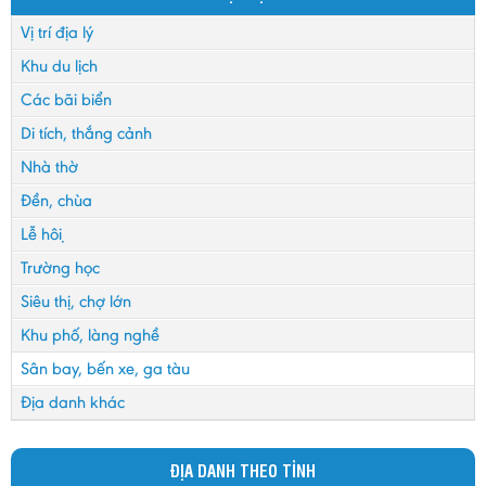
Vị trí địa lý
Khu du lịch
Các bãi biển
Di tích, thắng cảnh
Nhà thờ
Đền, chùa
Lễ hội
Trường học
Siêu thị, chợ lớn
Khu phố, làng nghề
Sân bay, bến xe, ga tàu
Địa danh khác
ĐỊA DANH THEO TỈNH