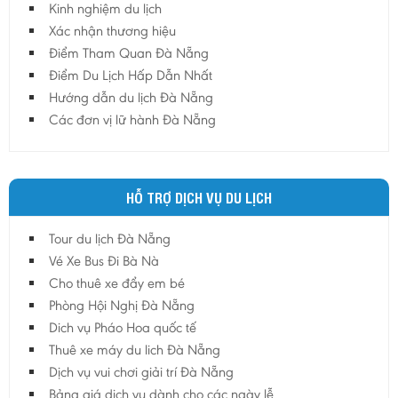
Kinh nghiệm du lịch
Hậu Giang
Xác nhận thương hiệu
Hải Dương
Điểm Tham Quan Đà Nẵng
Điểm Du Lịch Hấp Dẫn Nhất
Hải Phòng
Hướng dẫn du lịch Đà Nẵng
Hưng Yên
Các đơn vị lữ hành Đà Nẵng
Khánh Hoà
Kiên Giang
Kon Tum
HỖ TRỢ DỊCH VỤ DU LỊCH
Lào Cai
Tour du lịch Đà Nẵng
Lâm Đồng
Vé Xe Bus Đi Bà Nà
Lai Châu
Cho thuê xe đẩy em bé
Lạng Sơn
Phòng Hội Nghị Đà Nẵng
Long An
Dich vụ Pháo Hoa quốc tế
Thuê xe máy du lich Đà Nẵng
Nam Định
Dịch vụ vui chơi giải trí Đà Nẵng
Nghệ An
Bảng giá dịch vụ dành cho các ngày lễ