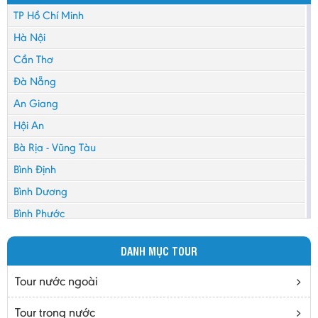
TP Hồ Chí Minh
Hà Nội
Cần Thơ
Đà Nẵng
An Giang
Hội An
Bà Rịa - Vũng Tàu
Bình Định
Bình Dương
Bình Phước
Bình Thuận
DANH MỤC TOUR
Bắc Cạn
Bắc Giang
Tour nước ngoài
Bắc Ninh
Tour trong nước