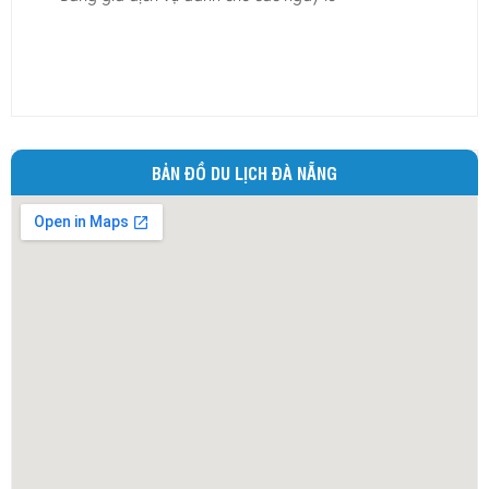
Ninh Bình
Ninh Thuận
Phú Thọ
Phú Yên
Quảng Bình
BẢN ĐỒ DU LỊCH ĐÀ NẴNG
Quảng Nam
Quảng Ngãi
Quảng Ninh
Quảng Trị
Sóc Trăng
Sơn La
Tây Ninh
Thái Bình
Thái Nguyên
Thừa Thiên - Huế