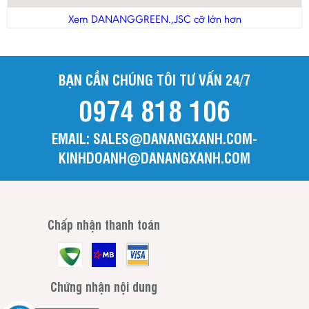
Thanh Hóa
Xem DANANGGREEN.,JSC cỡ lớn hơn
Tiền Giang
Trà Vinh
BẠN CẦN CHÚNG TÔI TƯ VẤN 24/7
Tuyên Quang
0974 818 106
Vĩnh Long
Vĩnh Phúc
EMAIL: SALES@DANANGXANH.COM-
Yên Bái
KINHDOANH@DANANGXANH.COM
Chấp nhận thanh toán
Chứng nhận nội dung