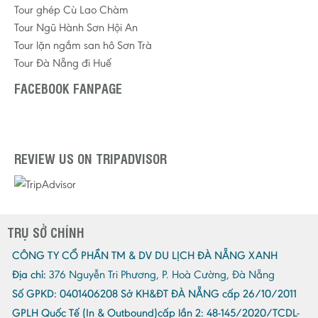
Tour ghép Cù Lao Chàm
Tour Ngũ Hành Sơn Hội An
Tour lặn ngắm san hô Sơn Trà
Tour Đà Nẵng đi Huế
FACEBOOK FANPAGE
REVIEW US ON TRIPADVISOR
TRỤ SỞ CHÍNH
CÔNG TY CỔ PHẦN TM & DV DU LỊCH ĐÀ NẴNG XANH
Địa chỉ:
376 Nguyễn Tri Phương, P. Hoà Cường, Đà Nẵng
Số GPKD:
0401406208 Sở KH&ĐT ĐÀ NẴNG cấp 26/10/2011
GPLH Quốc Tế (In & Outbound)cấp lần 2:
48-145/2020/TCDL-