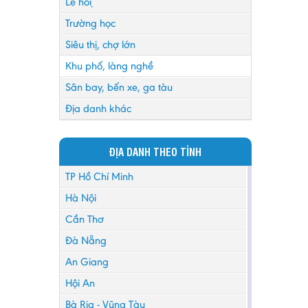
Lễ hội
Trường học
Siêu thị, chợ lớn
Khu phố, làng nghề
Sân bay, bến xe, ga tàu
Địa danh khác
ĐỊA DANH THEO TỈNH
TP Hồ Chí Minh
Hà Nội
Cần Thơ
Đà Nẵng
An Giang
Hội An
Bà Rịa - Vũng Tàu