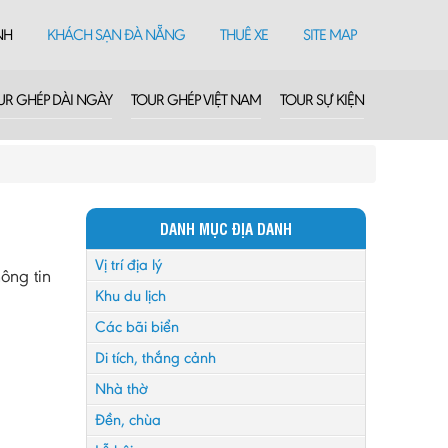
NH
KHÁCH SẠN ĐÀ NẴNG
THUÊ XE
SITE MAP
UR GHÉP DÀI NGÀY
TOUR GHÉP VIỆT NAM
TOUR SỰ KIỆN
DANH MỤC ĐỊA DANH
Vị trí địa lý
ông tin
Khu du lịch
Các bãi biển
Di tích, thắng cảnh
Nhà thờ
Đền, chùa