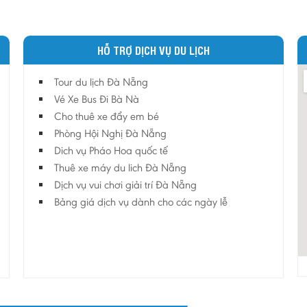
HỖ TRỢ DỊCH VỤ DU LỊCH
Tour du lịch Đà Nẵng
Vé Xe Bus Đi Bà Nà
Cho thuê xe đẩy em bé
Phòng Hội Nghị Đà Nẵng
Dich vụ Pháo Hoa quốc tế
Thuê xe máy du lich Đà Nẵng
Dịch vụ vui chơi giải trí Đà Nẵng
Bảng giá dịch vụ dành cho các ngày lễ