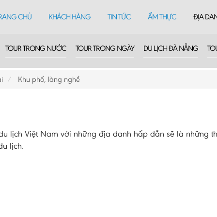
RANG CHỦ
KHÁCH HÀNG
TIN TỨC
ẨM THỰC
ĐỊA DA
TOUR TRONG NƯỚC
TOUR TRONG NGÀY
DU LỊCH ĐÀ NẴNG
TO
i
Khu phố, làng nghề
 lịch Việt Nam với những địa danh hấp dẫn sẽ là những th
u lịch.