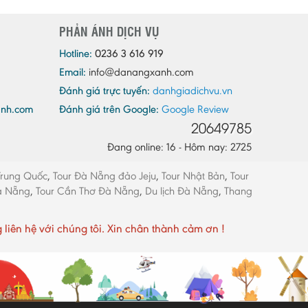
Quảng Ninh
PHẢN ÁNH DỊCH VỤ
Quảng Trị
Sóc Trăng
Hotline:
0236 3 616 919
Email:
info@danangxanh.com
Sơn La
Đánh giá trực tuyến:
danhgiadichvu.vn
Tây Ninh
anh.com
Đánh giá trên Google:
Google Review
Thái Bình
20649785
Thái Nguyên
Đang online: 16 - Hôm nay: 2725
Thừa Thiên - Huế
Trung Quốc
,
Tour Đà Nẵng đảo Jeju
,
Tour Nhật Bản
,
Tour
Thanh Hóa
Đà Nẵng
,
Tour Cần Thơ Đà Nẵng
,
Du lịch Đà Nẵng
,
Thang
Tiền Giang
Trà Vinh
ên hệ với chúng tôi. Xin chân thành cảm ơn !
Tuyên Quang
Vĩnh Long
Vĩnh Phúc