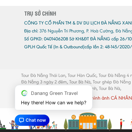
TRỤ SỞ CHÍNH
CÔNG TY CỔ PHẦN TM & DV DU LỊCH ĐÀ NẴNG XAN
Địa chỉ:
376 Nguyễn Tri Phương, P. Hoà Cường, Đà Nẵn
Số GPKD:
0401406208 Sở KH&ĐT ĐÀ NẴNG cấp 26/10
GPLH Quốc Tế (In & Outbound)cấp lần 2:
48-145/2020
Tour Đà Nẵng Thái Lan
,
Tour Hàn Quốc
,
Tour Đà Nẵng 4 
Đà Nẵng 3 ngày 2 đêm
,
Tour Bà Nà
,
Tour ghép Đà Nẵng
máy Đà Nẵng
,
Thang máy Quảng Bình
,
Tour Bà Nà
,
Danang Green Travel
Website có sử dụng một số hình ảnh CÁ NHÂN 
Hey there! How can we help?