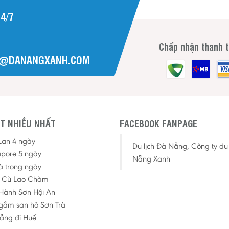
4/7
Chấp nhận thanh 
H@DANANGXANH.COM
T NHIỀU NHẤT
FACEBOOK FANPAGE
 Lan 4 ngày
Du lịch Đà Nẵng, Công ty du 
apore 5 ngày
Nẵng Xanh
à trong ngày
p Cù Lao Chàm
Hành Sơn Hội An
ngắm san hô Sơn Trà
ẵng đi Huế