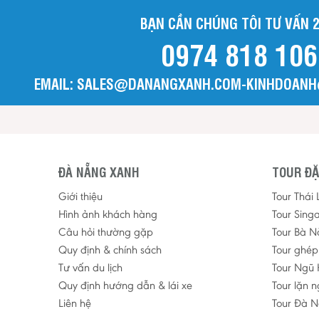
BẠN CẦN CHÚNG TÔI TƯ VẤN 2
0974 818 106
EMAIL: SALES@DANANGXANH.COM-KINHDOAN
ĐÀ NẴNG XANH
TOUR ĐẶ
Giới thiệu
Tour Thái
Hình ảnh khách hàng
Tour Sing
Câu hỏi thường gặp
Tour Bà N
Quy định & chính sách
Tour ghé
Tư vấn du lịch
Tour Ngũ 
Quy định hướng dẫn & lái xe
Tour lặn 
Liên hệ
Tour Đà N