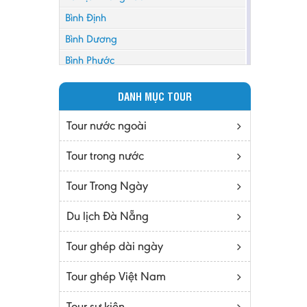
Bình Định
Bình Dương
Bình Phước
Bình Thuận
DANH MỤC TOUR
Bắc Cạn
Bắc Giang
Tour nước ngoài
Bắc Ninh
Tour trong nước
Bạc Liêu
Tour Trong Ngày
Bến Tre
Cà mau
Du lịch Đà Nẵng
Cao Bằng
Tour ghép dài ngày
Daknông
Đồng Nai
Tour ghép Việt Nam
Đồng Tháp
Tour sự kiện