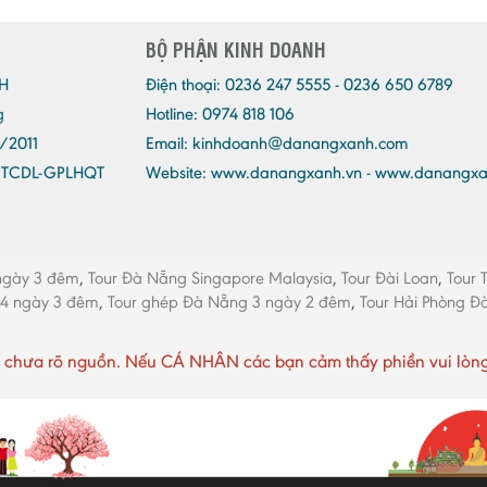
BỘ PHẬN KINH DOANH
H
Điện thoại:
0236 247 5555 - 0236 650 6789
g
Hotline: 0974 818 106
/2011
Email:
kinhdoanh@danangxanh.com
/TCDL-GPLHQT
Website: www.danangxanh.vn - www.danangx
ngày 3 đêm
,
Tour Đà Nẵng Singapore Malaysia
,
Tour Đài Loan
,
Tour 
 4 ngày 3 đêm
,
Tour ghép Đà Nẵng 3 ngày 2 đêm
,
Tour Hải Phòng 
chưa rõ nguồn. Nếu CÁ NHÂN các bạn cảm thấy phiền vui lòng li