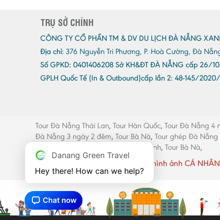
TRỤ SỞ CHÍNH
CÔNG TY CỔ PHẦN TM & DV DU LỊCH ĐÀ NẴNG XAN
Địa chỉ:
376 Nguyễn Tri Phương, P. Hoà Cường, Đà Nẵn
Số GPKD:
0401406208 Sở KH&ĐT ĐÀ NẴNG cấp 26/10
GPLH Quốc Tế (In & Outbound)cấp lần 2:
48-145/2020
Tour Đà Nẵng Thái Lan
,
Tour Hàn Quốc
,
Tour Đà Nẵng 4 
Đà Nẵng 3 ngày 2 đêm
,
Tour Bà Nà
,
Tour ghép Đà Nẵng
máy Đà Nẵng
,
Thang máy Quảng Bình
,
Tour Bà Nà
,
Danang Green Travel
Website có sử dụng một số hình ảnh CÁ NHÂN 
Hey there! How can we help?