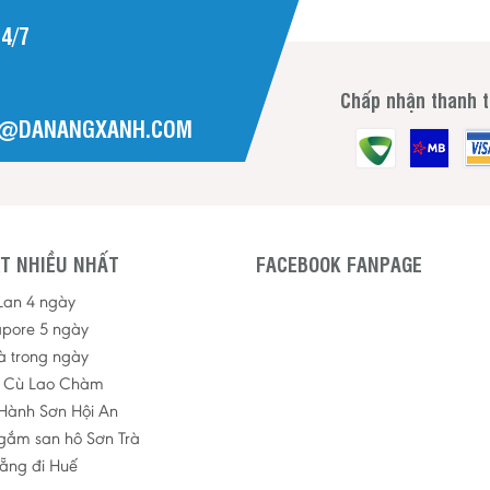
4/7
Chấp nhận thanh 
H@DANANGXANH.COM
T NHIỀU NHẤT
FACEBOOK FANPAGE
 Lan 4 ngày
apore 5 ngày
à trong ngày
p Cù Lao Chàm
Hành Sơn Hội An
ngắm san hô Sơn Trà
ẵng đi Huế