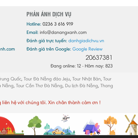
Quảng Ninh
PHẢN ÁNH DỊCH VỤ
Quảng Trị
Sóc Trăng
Hotline:
0236 3 616 919
Email:
info@danangxanh.com
Sơn La
Đánh giá trực tuyến:
danhgiadichvu.vn
Tây Ninh
anh.com
Đánh giá trên Google:
Google Review
Thái Bình
20637381
Thái Nguyên
Đang online: 12 - Hôm nay: 823
Thừa Thiên - Huế
Trung Quốc
,
Tour Đà Nẵng đảo Jeju
,
Tour Nhật Bản
,
Tour
Thanh Hóa
Đà Nẵng
,
Tour Cần Thơ Đà Nẵng
,
Du lịch Đà Nẵng
,
Thang
Tiền Giang
Trà Vinh
ên hệ với chúng tôi. Xin chân thành cảm ơn !
Tuyên Quang
Vĩnh Long
Vĩnh Phúc