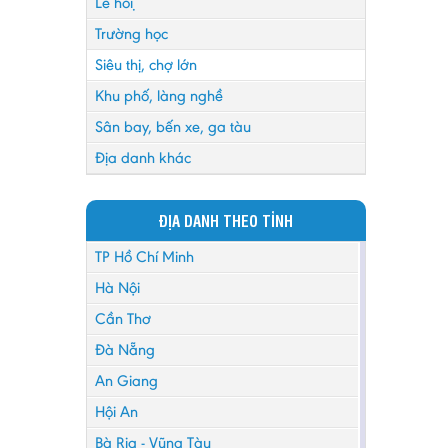
Lễ hội
Trường học
Siêu thị, chợ lớn
Khu phố, làng nghề
Sân bay, bến xe, ga tàu
Địa danh khác
ĐỊA DANH THEO TỈNH
TP Hồ Chí Minh
Hà Nội
Cần Thơ
Đà Nẵng
An Giang
Hội An
Bà Rịa - Vũng Tàu