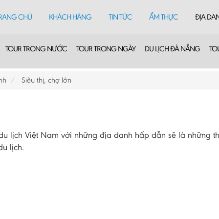
RANG CHỦ
KHÁCH HÀNG
TIN TỨC
ẨM THỰC
ĐỊA DA
TOUR TRONG NƯỚC
TOUR TRONG NGÀY
DU LỊCH ĐÀ NẴNG
TO
nh
Siêu thị, chợ lớn
 lịch Việt Nam với những địa danh hấp dẫn sẽ là những th
u lịch.