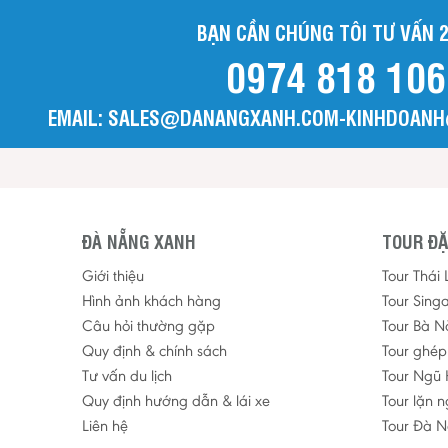
BẠN CẦN CHÚNG TÔI TƯ VẤN 2
0974 818 106
EMAIL: SALES@DANANGXANH.COM-KINHDOAN
ĐÀ NẴNG XANH
TOUR ĐẶ
Giới thiệu
Tour Thái
Hình ảnh khách hàng
Tour Sing
Câu hỏi thường gặp
Tour Bà N
Quy định & chính sách
Tour ghé
Tư vấn du lịch
Tour Ngũ 
Quy định hướng dẫn & lái xe
Tour lặn 
Liên hệ
Tour Đà N