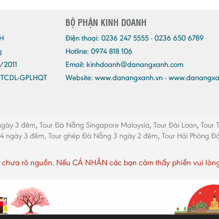
BỘ PHẬN KINH DOANH
H
Điện thoại:
0236 247 5555 - 0236 650 6789
g
Hotline: 0974 818 106
/2011
Email:
kinhdoanh@danangxanh.com
/TCDL-GPLHQT
Website: www.danangxanh.vn - www.danangx
ngày 3 đêm
,
Tour Đà Nẵng Singapore Malaysia
,
Tour Đài Loan
,
Tour 
 4 ngày 3 đêm
,
Tour ghép Đà Nẵng 3 ngày 2 đêm
,
Tour Hải Phòng 
chưa rõ nguồn. Nếu CÁ NHÂN các bạn cảm thấy phiền vui lòng li