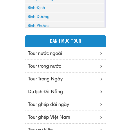
Bình Định
Bình Dương
Bình Phước
Bình Thuận
DANH MỤC TOUR
Bắc Cạn
Bắc Giang
Tour nước ngoài
Bắc Ninh
Tour trong nước
Bạc Liêu
Tour Trong Ngày
Bến Tre
Cà mau
Du lịch Đà Nẵng
Cao Bằng
Tour ghép dài ngày
Daknông
Đồng Nai
Tour ghép Việt Nam
Đồng Tháp
Tour sự kiện