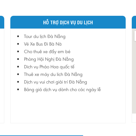
HỖ TRỢ DỊCH VỤ DU LỊCH
Tour du lịch Đà Nẵng
Vé Xe Bus Đi Bà Nà
Cho thuê xe đẩy em bé
Phòng Hội Nghị Đà Nẵng
Dich vụ Pháo Hoa quốc tế
Thuê xe máy du lich Đà Nẵng
Dịch vụ vui chơi giải trí Đà Nẵng
Bảng giá dịch vụ dành cho các ngày lễ