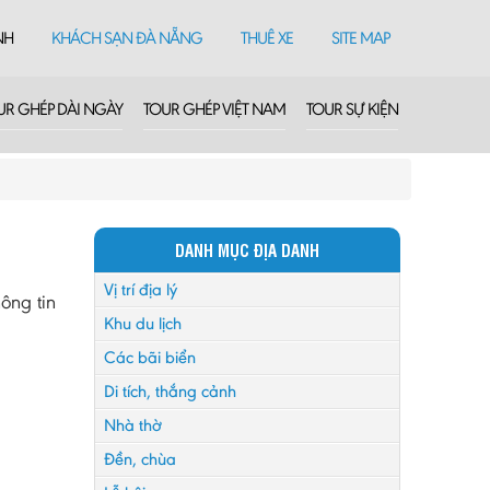
NH
KHÁCH SẠN ĐÀ NẴNG
THUÊ XE
SITE MAP
UR GHÉP DÀI NGÀY
TOUR GHÉP VIỆT NAM
TOUR SỰ KIỆN
DANH MỤC ĐỊA DANH
Vị trí địa lý
ông tin
Khu du lịch
Các bãi biển
Di tích, thắng cảnh
Nhà thờ
Đền, chùa