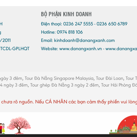
BỘ PHẬN KINH DOANH
H
Điện thoại:
0236 247 5555 - 0236 650 6789
g
Hotline: 0974 818 106
/2011
Email:
kinhdoanh@danangxanh.com
/TCDL-GPLHQT
Website: www.danangxanh.vn - www.danangx
ngày 3 đêm
,
Tour Đà Nẵng Singapore Malaysia
,
Tour Đài Loan
,
Tour 
 4 ngày 3 đêm
,
Tour ghép Đà Nẵng 3 ngày 2 đêm
,
Tour Hải Phòng 
chưa rõ nguồn. Nếu CÁ NHÂN các bạn cảm thấy phiền vui lòng li