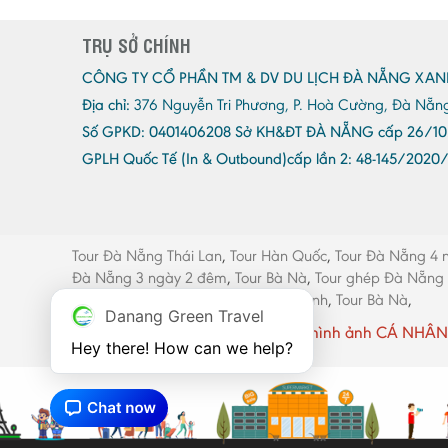
TRỤ SỞ CHÍNH
CÔNG TY CỔ PHẦN TM & DV DU LỊCH ĐÀ NẴNG XAN
Địa chỉ:
376 Nguyễn Tri Phương, P. Hoà Cường, Đà Nẵn
Số GPKD:
0401406208 Sở KH&ĐT ĐÀ NẴNG cấp 26/10
GPLH Quốc Tế (In & Outbound)cấp lần 2:
48-145/2020
Tour Đà Nẵng Thái Lan
,
Tour Hàn Quốc
,
Tour Đà Nẵng 4 
Đà Nẵng 3 ngày 2 đêm
,
Tour Bà Nà
,
Tour ghép Đà Nẵng
máy Đà Nẵng
,
Thang máy Quảng Bình
,
Tour Bà Nà
,
Danang Green Travel
Website có sử dụng một số hình ảnh CÁ NHÂN 
Hey there! How can we help?