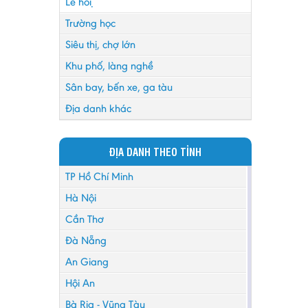
Lễ hội
Trường học
Siêu thị, chợ lớn
Khu phố, làng nghề
Sân bay, bến xe, ga tàu
Địa danh khác
ĐỊA DANH THEO TỈNH
TP Hồ Chí Minh
Hà Nội
Cần Thơ
Đà Nẵng
An Giang
Hội An
Bà Rịa - Vũng Tàu