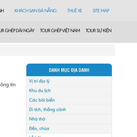
NH
KHÁCH SẠN ĐÀ NẴNG
THUÊ XE
SITE MAP
UR GHÉP DÀI NGÀY
TOUR GHÉP VIỆT NAM
TOUR SỰ KIỆN
DANH MỤC ĐỊA DANH
Vị trí địa lý
ông tin
Khu du lịch
Các bãi biển
Di tích, thắng cảnh
Nhà thờ
Đền, chùa