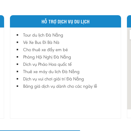
HỖ TRỢ DỊCH VỤ DU LỊCH
Tour du lịch Đà Nẵng
Vé Xe Bus Đi Bà Nà
Cho thuê xe đẩy em bé
Phòng Hội Nghị Đà Nẵng
Dich vụ Pháo Hoa quốc tế
Thuê xe máy du lich Đà Nẵng
Dịch vụ vui chơi giải trí Đà Nẵng
Bảng giá dịch vụ dành cho các ngày lễ