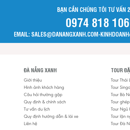
BẠN CẦN CHÚNG TÔI TƯ VẤN 2
0974 818 106
EMAIL: SALES@DANANGXANH.COM-KINHDOAN
ĐÀ NẴNG XANH
TOUR ĐẶ
Giới thiệu
Tour Thái
Hình ảnh khách hàng
Tour Sing
Câu hỏi thường gặp
Tour Bà N
Quy định & chính sách
Tour ghé
Tư vấn du lịch
Tour Ngũ 
Quy định hướng dẫn & lái xe
Tour lặn 
Liên hệ
Tour Đà N