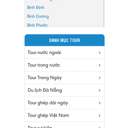
Bình Định
Bình Dương
Bình Phước
Bình Thuận
DANH MỤC TOUR
Bắc Cạn
Bắc Giang
Tour nước ngoài
Bắc Ninh
Tour trong nước
Bạc Liêu
Tour Trong Ngày
Bến Tre
Cà mau
Du lịch Đà Nẵng
Cao Bằng
Tour ghép dài ngày
Daknông
Đồng Nai
Tour ghép Việt Nam
Đồng Tháp
Tour sự kiện