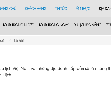
RANG CHỦ
KHÁCH HÀNG
TIN TỨC
ẨM THỰC
ĐỊA DA
TOUR TRONG NƯỚC
TOUR TRONG NGÀY
DU LỊCH ĐÀ NẴNG
TO
huận
Lễ hội
 lịch Việt Nam với những địa danh hấp dẫn sẽ là những th
u lịch.