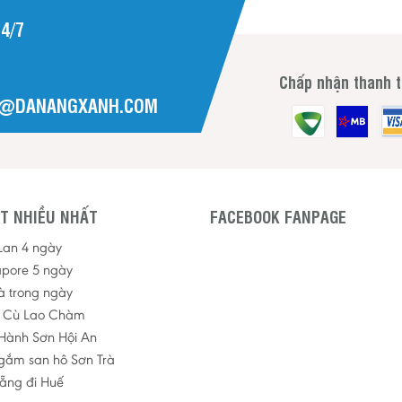
4/7
Chấp nhận thanh 
H@DANANGXANH.COM
T NHIỀU NHẤT
FACEBOOK FANPAGE
 Lan 4 ngày
apore 5 ngày
à trong ngày
p Cù Lao Chàm
Hành Sơn Hội An
ngắm san hô Sơn Trà
ẵng đi Huế