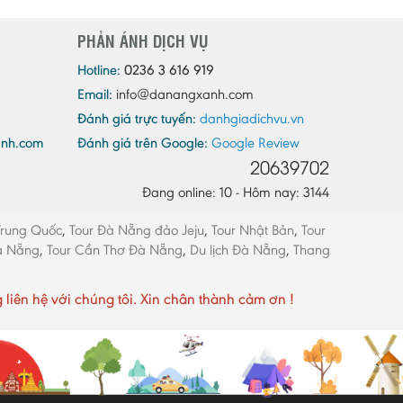
Quảng Ninh
PHẢN ÁNH DỊCH VỤ
Quảng Trị
Sóc Trăng
Hotline:
0236 3 616 919
Email:
info@danangxanh.com
Sơn La
Đánh giá trực tuyến:
danhgiadichvu.vn
Tây Ninh
anh.com
Đánh giá trên Google:
Google Review
Thái Bình
20639702
Thái Nguyên
Đang online: 10 - Hôm nay: 3144
Thừa Thiên - Huế
Trung Quốc
,
Tour Đà Nẵng đảo Jeju
,
Tour Nhật Bản
,
Tour
Thanh Hóa
Đà Nẵng
,
Tour Cần Thơ Đà Nẵng
,
Du lịch Đà Nẵng
,
Thang
Tiền Giang
Trà Vinh
ên hệ với chúng tôi. Xin chân thành cảm ơn !
Tuyên Quang
Vĩnh Long
Vĩnh Phúc