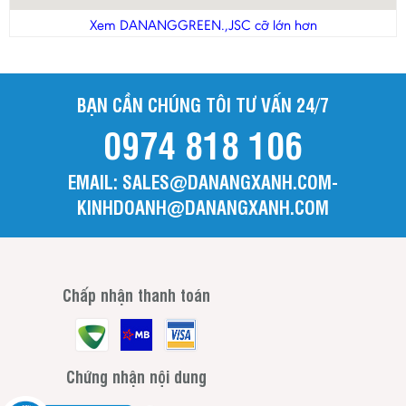
Thanh Hóa
Xem DANANGGREEN.,JSC cỡ lớn hơn
Tiền Giang
Trà Vinh
BẠN CẦN CHÚNG TÔI TƯ VẤN 24/7
Tuyên Quang
0974 818 106
Vĩnh Long
Vĩnh Phúc
EMAIL: SALES@DANANGXANH.COM-
Yên Bái
KINHDOANH@DANANGXANH.COM
Chấp nhận thanh toán
Chứng nhận nội dung