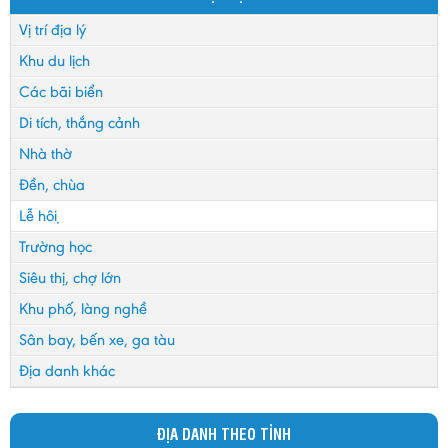
Vị trí địa lý
Khu du lịch
Các bãi biển
Di tích, thắng cảnh
Nhà thờ
Đền, chùa
Lễ hội
Trường học
Siêu thị, chợ lớn
Khu phố, làng nghề
Sân bay, bến xe, ga tàu
Địa danh khác
ĐỊA DANH THEO TỈNH