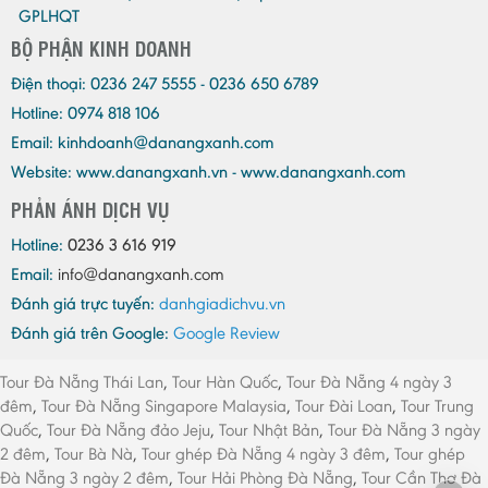
GPLHQT
BỘ PHẬN KINH DOANH
Điện thoại:
0236 247 5555 - 0236 650 6789
Hotline: 0974 818 106
Email:
kinhdoanh@danangxanh.com
Website: www.danangxanh.vn - www.danangxanh.com
PHẢN ÁNH DỊCH VỤ
Hotline:
0236 3 616 919
Email:
info@danangxanh.com
Đánh giá trực tuyến:
danhgiadichvu.vn
Đánh giá trên Google:
Google Review
Tour Đà Nẵng Thái Lan
,
Tour Hàn Quốc
,
Tour Đà Nẵng 4 ngày 3
đêm
,
Tour Đà Nẵng Singapore Malaysia
,
Tour Đài Loan
,
Tour Trung
Quốc
,
Tour Đà Nẵng đảo Jeju
,
Tour Nhật Bản
,
Tour Đà Nẵng 3 ngày
2 đêm
,
Tour Bà Nà
,
Tour ghép Đà Nẵng 4 ngày 3 đêm
,
Tour ghép
Đà Nẵng 3 ngày 2 đêm
,
Tour Hải Phòng Đà Nẵng
,
Tour Cần Thơ Đà