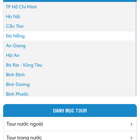
TP Hồ Chí Minh
Hà Nội
Cần Thơ
Đà Nẵng
An Giang
Hội An
Bà Rịa - Vũng Tàu
Bình Định
Bình Dương
Bình Phước
Bình Thuận
DANH MỤC TOUR
Bắc Cạn
Bắc Giang
Tour nước ngoài
Bắc Ninh
Tour trong nước