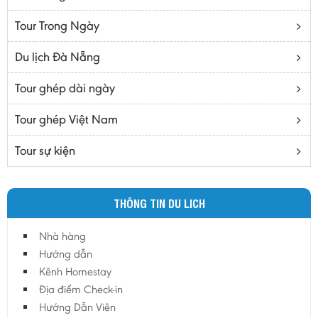
Bạc Liêu
Tour Trong Ngày
Bến Tre
Cà mau
Du lịch Đà Nẵng
Cao Bằng
Tour ghép dài ngày
Daknông
Đồng Nai
Tour ghép Việt Nam
Đồng Tháp
Tour sự kiện
Đắc Lắc
Điện Biên
THÔNG TIN DU LICH
Gia Lai
Hà Giang
Nhà hàng
Hà Nam
Hướng dẫn
Hà Tĩnh
Kênh Homestay
Địa điểm Check-in
Hà Tây
Hướng Dẫn Viên
Hòa Bình