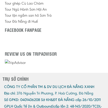
Tour ghép Cù Lao Chàm
Tour Ngũ Hành Sơn Hội An
Tour lặn ngắm san hô Sơn Trà
Tour Đà Nẵng đi Huế
FACEBOOK FANPAGE
REVIEW US ON TRIPADVISOR
TRỤ SỞ CHÍNH
CÔNG TY CỔ PHẦN TM & DV DU LỊCH ĐÀ NẴNG XANH
Địa chỉ:
376 Nguyễn Tri Phương, P. Hoà Cường, Đà Nẵng
Số GPKD:
0401406208 Sở KH&ĐT ĐÀ NẴNG cấp 26/10/2011
GPLH Quốc Tế (In & Outbound)cấp lần 2:
48-145/2020/TCDL-