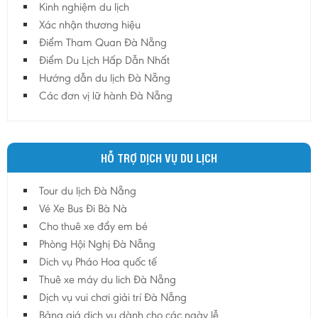
Kinh nghiệm du lịch
Hậu Giang
Xác nhận thương hiệu
Hải Dương
Điểm Tham Quan Đà Nẵng
Điểm Du Lịch Hấp Dẫn Nhất
Hải Phòng
Hướng dẫn du lịch Đà Nẵng
Hưng Yên
Các đơn vị lữ hành Đà Nẵng
Khánh Hoà
Kiên Giang
Kon Tum
HỖ TRỢ DỊCH VỤ DU LỊCH
Lào Cai
Tour du lịch Đà Nẵng
Lâm Đồng
Vé Xe Bus Đi Bà Nà
Lai Châu
Cho thuê xe đẩy em bé
Lạng Sơn
Phòng Hội Nghị Đà Nẵng
Long An
Dich vụ Pháo Hoa quốc tế
Thuê xe máy du lich Đà Nẵng
Nam Định
Dịch vụ vui chơi giải trí Đà Nẵng
Nghệ An
Bảng giá dịch vụ dành cho các ngày lễ