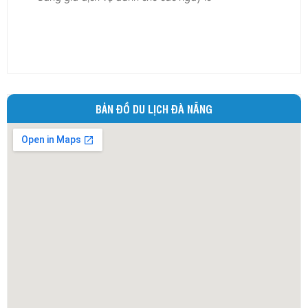
Ninh Bình
Ninh Thuận
Phú Thọ
Phú Yên
Quảng Bình
BẢN ĐỒ DU LỊCH ĐÀ NẴNG
Quảng Nam
Quảng Ngãi
Quảng Ninh
Quảng Trị
Sóc Trăng
Sơn La
Tây Ninh
Thái Bình
Thái Nguyên
Thừa Thiên - Huế