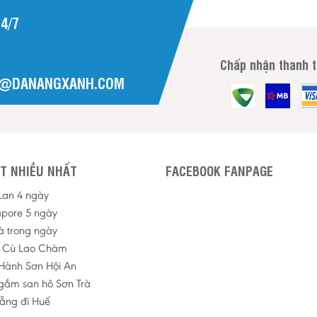
4/7
Chấp nhận thanh 
H@DANANGXANH.COM
T NHIỀU NHẤT
FACEBOOK FANPAGE
 Lan 4 ngày
apore 5 ngày
à trong ngày
p Cù Lao Chàm
Hành Sơn Hội An
ngắm san hô Sơn Trà
ẵng đi Huế