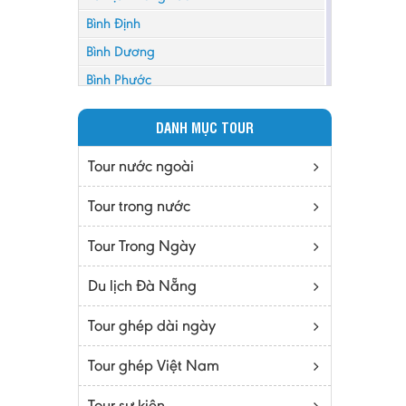
Bình Định
Bình Dương
Bình Phước
Bình Thuận
DANH MỤC TOUR
Bắc Cạn
Bắc Giang
Tour nước ngoài
Bắc Ninh
Tour trong nước
Bạc Liêu
Tour Trong Ngày
Bến Tre
Cà mau
Du lịch Đà Nẵng
Cao Bằng
Tour ghép dài ngày
Daknông
Đồng Nai
Tour ghép Việt Nam
Đồng Tháp
Tour sự kiện