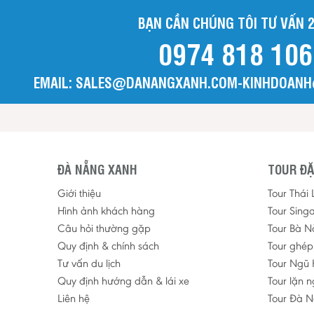
BẠN CẦN CHÚNG TÔI TƯ VẤN 2
0974 818 106
EMAIL: SALES@DANANGXANH.COM-KINHDOAN
ĐÀ NẴNG XANH
TOUR ĐẶ
Giới thiệu
Tour Thái
Hình ảnh khách hàng
Tour Sing
Câu hỏi thường gặp
Tour Bà N
Quy định & chính sách
Tour ghé
Tư vấn du lịch
Tour Ngũ 
Quy định hướng dẫn & lái xe
Tour lặn 
Liên hệ
Tour Đà N