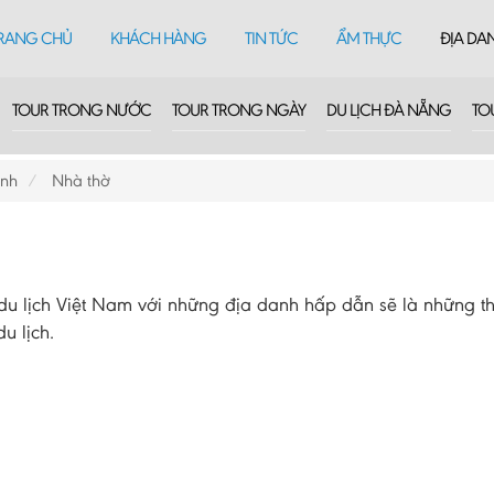
RANG CHỦ
KHÁCH HÀNG
TIN TỨC
ẨM THỰC
ĐỊA DA
TOUR TRONG NƯỚC
TOUR TRONG NGÀY
DU LỊCH ĐÀ NẴNG
TO
ình
Nhà thờ
 lịch Việt Nam với những địa danh hấp dẫn sẽ là những th
u lịch.