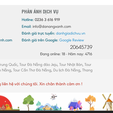
Quảng Ninh
PHẢN ÁNH DỊCH VỤ
Quảng Trị
Sóc Trăng
Hotline:
0236 3 616 919
Email:
info@danangxanh.com
Sơn La
Đánh giá trực tuyến:
danhgiadichvu.vn
Tây Ninh
anh.com
Đánh giá trên Google:
Google Review
Thái Bình
20645739
Thái Nguyên
Đang online: 18 - Hôm nay: 4716
Thừa Thiên - Huế
Trung Quốc
,
Tour Đà Nẵng đảo Jeju
,
Tour Nhật Bản
,
Tour
Thanh Hóa
Đà Nẵng
,
Tour Cần Thơ Đà Nẵng
,
Du lịch Đà Nẵng
,
Thang
Tiền Giang
Trà Vinh
ên hệ với chúng tôi. Xin chân thành cảm ơn !
Tuyên Quang
Vĩnh Long
Vĩnh Phúc