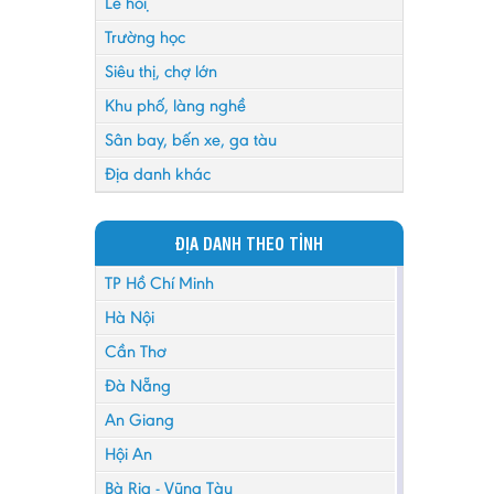
Lễ hội
Trường học
Siêu thị, chợ lớn
Khu phố, làng nghề
Sân bay, bến xe, ga tàu
Địa danh khác
ĐỊA DANH THEO TỈNH
TP Hồ Chí Minh
Hà Nội
Cần Thơ
Đà Nẵng
An Giang
Hội An
Bà Rịa - Vũng Tàu