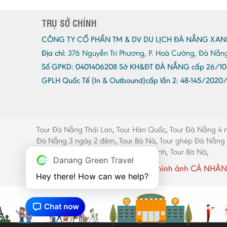
TRỤ SỞ CHÍNH
CÔNG TY CỔ PHẦN TM & DV DU LỊCH ĐÀ NẴNG XAN
Địa chỉ:
376 Nguyễn Tri Phương, P. Hoà Cường, Đà Nẵn
Số GPKD:
0401406208 Sở KH&ĐT ĐÀ NẴNG cấp 26/10
GPLH Quốc Tế (In & Outbound)cấp lần 2:
48-145/2020
Tour Đà Nẵng Thái Lan
,
Tour Hàn Quốc
,
Tour Đà Nẵng 4 
Đà Nẵng 3 ngày 2 đêm
,
Tour Bà Nà
,
Tour ghép Đà Nẵng
máy Đà Nẵng
,
Thang máy Quảng Bình
,
Tour Bà Nà
,
Danang Green Travel
Website có sử dụng một số hình ảnh CÁ NHÂN 
Hey there! How can we help?