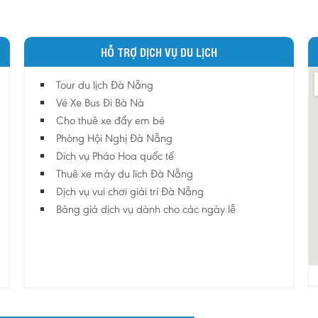
HỖ TRỢ DỊCH VỤ DU LỊCH
Tour du lịch Đà Nẵng
Vé Xe Bus Đi Bà Nà
Cho thuê xe đẩy em bé
Phòng Hội Nghị Đà Nẵng
Dich vụ Pháo Hoa quốc tế
Thuê xe máy du lich Đà Nẵng
Dịch vụ vui chơi giải trí Đà Nẵng
Bảng giá dịch vụ dành cho các ngày lễ