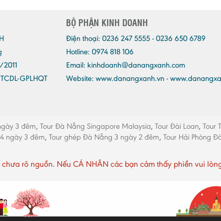
BỘ PHẬN KINH DOANH
H
Điện thoại:
0236 247 5555 - 0236 650 6789
g
Hotline: 0974 818 106
/2011
Email:
kinhdoanh@danangxanh.com
/TCDL-GPLHQT
Website: www.danangxanh.vn - www.danangx
ngày 3 đêm
,
Tour Đà Nẵng Singapore Malaysia
,
Tour Đài Loan
,
Tour 
 4 ngày 3 đêm
,
Tour ghép Đà Nẵng 3 ngày 2 đêm
,
Tour Hải Phòng 
chưa rõ nguồn. Nếu CÁ NHÂN các bạn cảm thấy phiền vui lòng li