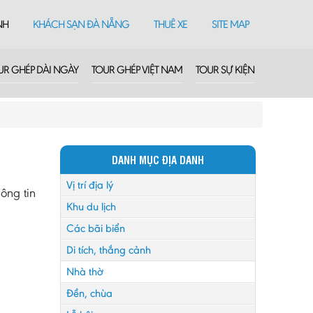
NH
KHÁCH SẠN ĐÀ NẴNG
THUÊ XE
SITE MAP
UR GHÉP DÀI NGÀY
TOUR GHÉP VIỆT NAM
TOUR SỰ KIỆN
DANH MỤC ĐỊA DANH
Vị trí địa lý
ông tin
Khu du lịch
Các bãi biển
Di tích, thắng cảnh
Nhà thờ
Đền, chùa