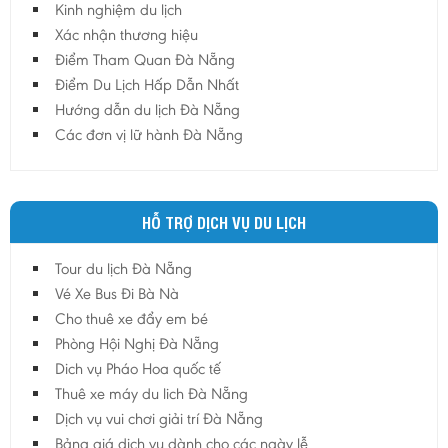
Kinh nghiệm du lịch
Hậu Giang
Xác nhận thương hiệu
Hải Dương
Điểm Tham Quan Đà Nẵng
Điểm Du Lịch Hấp Dẫn Nhất
Hải Phòng
Hướng dẫn du lịch Đà Nẵng
Hưng Yên
Các đơn vị lữ hành Đà Nẵng
Khánh Hoà
Kiên Giang
Kon Tum
HỖ TRỢ DỊCH VỤ DU LỊCH
Lào Cai
Tour du lịch Đà Nẵng
Lâm Đồng
Vé Xe Bus Đi Bà Nà
Lai Châu
Cho thuê xe đẩy em bé
Lạng Sơn
Phòng Hội Nghị Đà Nẵng
Long An
Dich vụ Pháo Hoa quốc tế
Thuê xe máy du lich Đà Nẵng
Nam Định
Dịch vụ vui chơi giải trí Đà Nẵng
Nghệ An
Bảng giá dịch vụ dành cho các ngày lễ