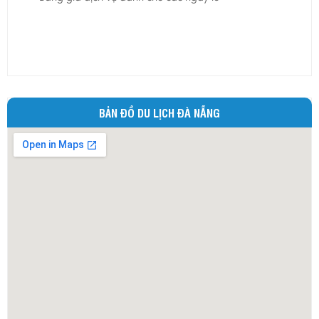
Ninh Bình
Ninh Thuận
Phú Thọ
Phú Yên
Quảng Bình
BẢN ĐỒ DU LỊCH ĐÀ NẴNG
Quảng Nam
Quảng Ngãi
Quảng Ninh
Quảng Trị
Sóc Trăng
Sơn La
Tây Ninh
Thái Bình
Thái Nguyên
Thừa Thiên - Huế