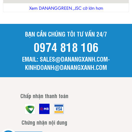
Thanh Hóa
Xem DANANGGREEN.,JSC cỡ lớn hơn
Tiền Giang
Trà Vinh
BẠN CẦN CHÚNG TÔI TƯ VẤN 24/7
Tuyên Quang
0974 818 106
Vĩnh Long
Vĩnh Phúc
EMAIL: SALES@DANANGXANH.COM-
Yên Bái
KINHDOANH@DANANGXANH.COM
Chấp nhận thanh toán
Chứng nhận nội dung