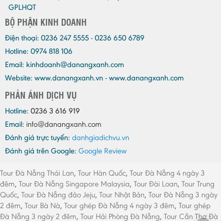
GPLHQT
BỘ PHẬN KINH DOANH
Điện thoại:
0236 247 5555 - 0236 650 6789
Hotline: 0974 818 106
Email:
kinhdoanh@danangxanh.com
Website: www.danangxanh.vn - www.danangxanh.com
PHẢN ÁNH DỊCH VỤ
Hotline:
0236 3 616 919
Email:
info@danangxanh.com
Đánh giá trực tuyến:
danhgiadichvu.vn
Đánh giá trên Google:
Google Review
Tour Đà Nẵng Thái Lan
,
Tour Hàn Quốc
,
Tour Đà Nẵng 4 ngày 3
đêm
,
Tour Đà Nẵng Singapore Malaysia
,
Tour Đài Loan
,
Tour Trung
Quốc
,
Tour Đà Nẵng đảo Jeju
,
Tour Nhật Bản
,
Tour Đà Nẵng 3 ngày
2 đêm
,
Tour Bà Nà
,
Tour ghép Đà Nẵng 4 ngày 3 đêm
,
Tour ghép
Đà Nẵng 3 ngày 2 đêm
,
Tour Hải Phòng Đà Nẵng
,
Tour Cần Thơ Đà