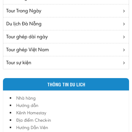
Bạc Liêu
Tour Trong Ngày
Bến Tre
Cà mau
Du lịch Đà Nẵng
Cao Bằng
Tour ghép dài ngày
Daknông
Đồng Nai
Tour ghép Việt Nam
Đồng Tháp
Tour sự kiện
Đắc Lắc
Điện Biên
THÔNG TIN DU LICH
Gia Lai
Hà Giang
Nhà hàng
Hà Nam
Hướng dẫn
Hà Tĩnh
Kênh Homestay
Địa điểm Check-in
Hà Tây
Hướng Dẫn Viên
Hòa Bình