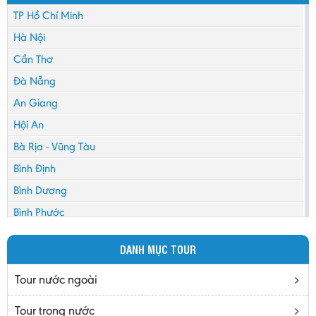
TP Hồ Chí Minh
Hà Nội
Cần Thơ
Đà Nẵng
An Giang
Hội An
Bà Rịa - Vũng Tàu
Bình Định
Bình Dương
Bình Phước
Bình Thuận
DANH MỤC TOUR
Bắc Cạn
Bắc Giang
Tour nước ngoài
Bắc Ninh
Tour trong nước