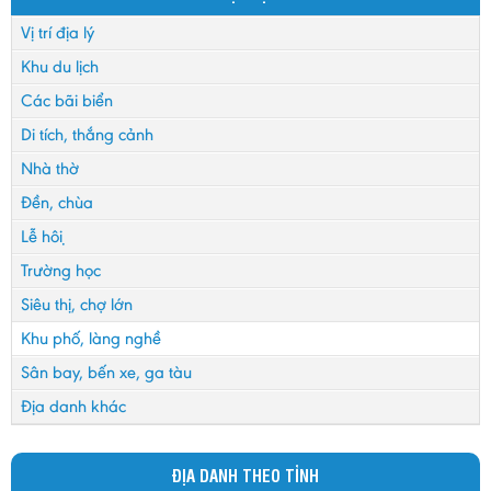
Vị trí địa lý
Khu du lịch
Các bãi biển
Di tích, thắng cảnh
Nhà thờ
Đền, chùa
Lễ hội
Trường học
Siêu thị, chợ lớn
Khu phố, làng nghề
Sân bay, bến xe, ga tàu
Địa danh khác
ĐỊA DANH THEO TỈNH