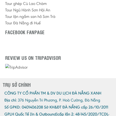
Tour ghép Cù Lao Chàm
Tour Ngũ Hành Sơn Hội An
Tour lặn ngắm san hô Sơn Trà
Tour Đà Nẵng đi Huế
FACEBOOK FANPAGE
REVIEW US ON TRIPADVISOR
TRỤ SỞ CHÍNH
CÔNG TY CỔ PHẦN TM & DV DU LỊCH ĐÀ NẴNG XANH
Địa chỉ:
376 Nguyễn Tri Phương, P. Hoà Cường, Đà Nẵng
Số GPKD:
0401406208 Sở KH&ĐT ĐÀ NẴNG cấp 26/10/2011
GPLH Quốc Tế (In & Outbound)cấp lần 2:
48-145/2020/TCDL-