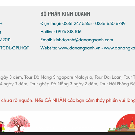
BỘ PHẬN KINH DOANH
H
Điện thoại:
0236 247 5555 - 0236 650 6789
g
Hotline: 0974 818 106
/2011
Email:
kinhdoanh@danangxanh.com
/TCDL-GPLHQT
Website: www.danangxanh.vn - www.danangx
ngày 3 đêm
,
Tour Đà Nẵng Singapore Malaysia
,
Tour Đài Loan
,
Tour 
 4 ngày 3 đêm
,
Tour ghép Đà Nẵng 3 ngày 2 đêm
,
Tour Hải Phòng 
chưa rõ nguồn. Nếu CÁ NHÂN các bạn cảm thấy phiền vui lòng li