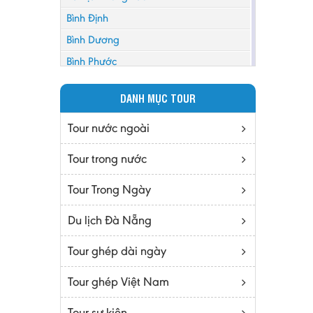
Bình Định
Bình Dương
Bình Phước
Bình Thuận
DANH MỤC TOUR
Bắc Cạn
Bắc Giang
Tour nước ngoài
Bắc Ninh
Tour trong nước
Bạc Liêu
Tour Trong Ngày
Bến Tre
Cà mau
Du lịch Đà Nẵng
Cao Bằng
Tour ghép dài ngày
Daknông
Đồng Nai
Tour ghép Việt Nam
Đồng Tháp
Tour sự kiện