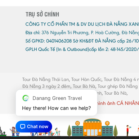
TRỤ SỞ CHÍNH
CÔNG TY CỔ PHẦN TM & DV DU LỊCH ĐÀ NẴNG XAN
Địa chỉ:
376 Nguyễn Tri Phương, P. Hoà Cường, Đà Nẵn
Số GPKD:
0401406208 Sở KH&ĐT ĐÀ NẴNG cấp 26/10
GPLH Quốc Tế (In & Outbound)cấp lần 2:
48-145/2020
Tour Đà Nẵng Thái Lan
,
Tour Hàn Quốc
,
Tour Đà Nẵng 4 
Đà Nẵng 3 ngày 2 đêm
,
Tour Bà Nà
,
Tour ghép Đà Nẵng
máy Đà Nẵng
,
Thang máy Quảng Bình
,
Tour Bà Nà
,
Danang Green Travel
Website có sử dụng một số hình ảnh CÁ NHÂN 
Hey there! How can we help?