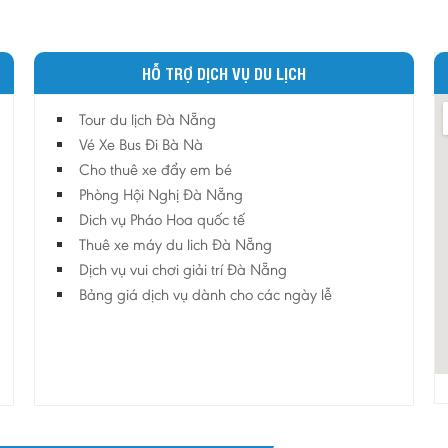
HỖ TRỢ DỊCH VỤ DU LỊCH
Tour du lịch Đà Nẵng
Vé Xe Bus Đi Bà Nà
Cho thuê xe đẩy em bé
Phòng Hội Nghị Đà Nẵng
Dich vụ Pháo Hoa quốc tế
Thuê xe máy du lich Đà Nẵng
Dịch vụ vui chơi giải trí Đà Nẵng
Bảng giá dịch vụ dành cho các ngày lễ