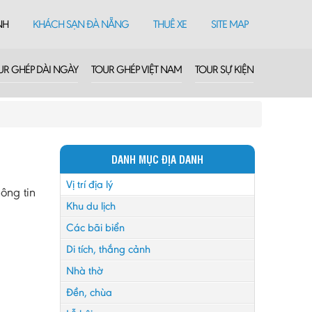
NH
KHÁCH SẠN ĐÀ NẴNG
THUÊ XE
SITE MAP
UR GHÉP DÀI NGÀY
TOUR GHÉP VIỆT NAM
TOUR SỰ KIỆN
DANH MỤC ĐỊA DANH
Vị trí địa lý
ông tin
Khu du lịch
Các bãi biển
Di tích, thắng cảnh
Nhà thờ
Đền, chùa