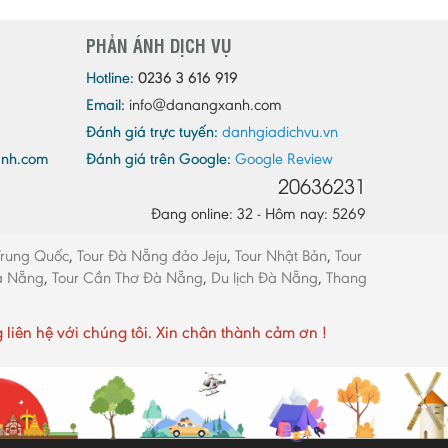
Quảng Ninh
PHẢN ÁNH DỊCH VỤ
Quảng Trị
Sóc Trăng
Hotline:
0236 3 616 919
Email:
info@danangxanh.com
Sơn La
Đánh giá trực tuyến:
danhgiadichvu.vn
Tây Ninh
anh.com
Đánh giá trên Google:
Google Review
Thái Bình
20636231
Thái Nguyên
Đang online: 32 - Hôm nay: 5269
Thừa Thiên - Huế
Trung Quốc
,
Tour Đà Nẵng đảo Jeju
,
Tour Nhật Bản
,
Tour
Thanh Hóa
Đà Nẵng
,
Tour Cần Thơ Đà Nẵng
,
Du lịch Đà Nẵng
,
Thang
Tiền Giang
Trà Vinh
ên hệ với chúng tôi. Xin chân thành cảm ơn !
Tuyên Quang
Vĩnh Long
Vĩnh Phúc