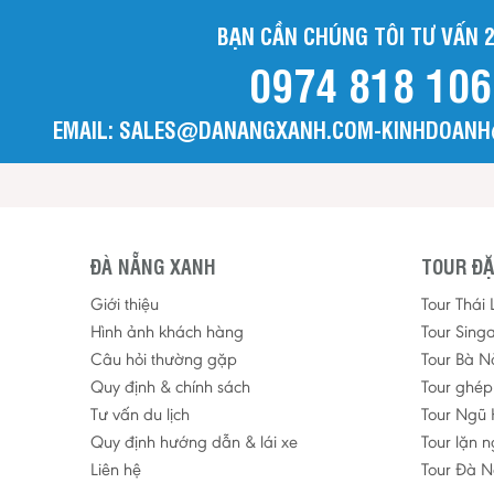
BẠN CẦN CHÚNG TÔI TƯ VẤN 2
0974 818 106
EMAIL: SALES@DANANGXANH.COM-KINHDOAN
ĐÀ NẴNG XANH
TOUR ĐẶ
Giới thiệu
Tour Thái
Hình ảnh khách hàng
Tour Sing
Câu hỏi thường gặp
Tour Bà N
Quy định & chính sách
Tour ghé
Tư vấn du lịch
Tour Ngũ 
Quy định hướng dẫn & lái xe
Tour lặn 
Liên hệ
Tour Đà N