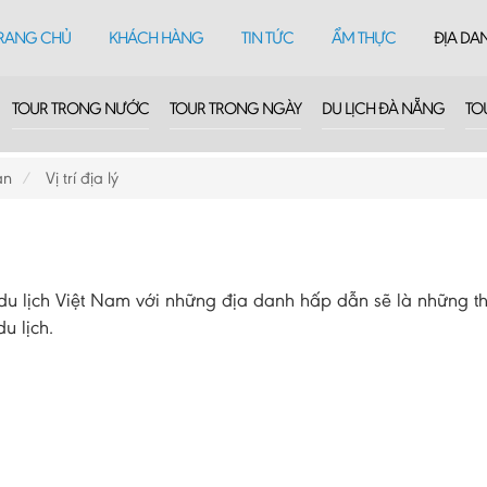
RANG CHỦ
KHÁCH HÀNG
TIN TỨC
ẨM THỰC
ĐỊA DA
TOUR TRONG NƯỚC
TOUR TRONG NGÀY
DU LỊCH ĐÀ NẴNG
TO
ạn
Vị trí địa lý
 lịch Việt Nam với những địa danh hấp dẫn sẽ là những th
u lịch.