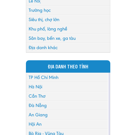
Lễ hội
Trường học
Siêu thị, chợ lớn
Khu phố, làng nghề
Sân bay, bến xe, ga tàu
Địa danh khác
ĐỊA DANH THEO TỈNH
TP Hồ Chí Minh
Hà Nội
Cần Thơ
Đà Nẵng
An Giang
Hội An
Bà Rịa - Vũng Tàu