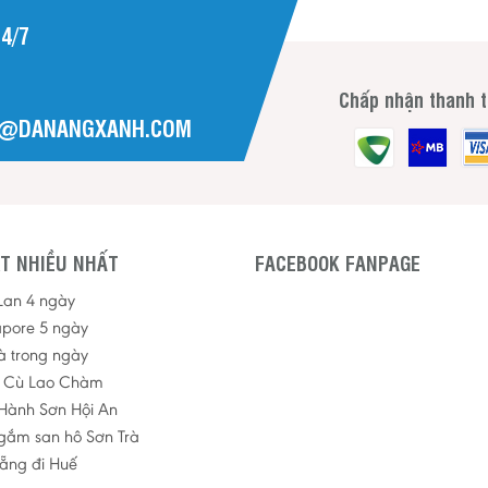
4/7
Chấp nhận thanh 
H@DANANGXANH.COM
T NHIỀU NHẤT
FACEBOOK FANPAGE
 Lan 4 ngày
apore 5 ngày
à trong ngày
p Cù Lao Chàm
Hành Sơn Hội An
ngắm san hô Sơn Trà
ẵng đi Huế