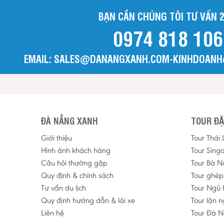
BẠN CẦN CHÚNG TÔI TƯ VẤN 2
0974 818 106
EMAIL: SALES@DANANGXANH.COM-KINHDOAN
ĐÀ NẴNG XANH
TOUR ĐẶ
Giới thiệu
Tour Thái
Hình ảnh khách hàng
Tour Sing
Câu hỏi thường gặp
Tour Bà N
Quy định & chính sách
Tour ghé
Tư vấn du lịch
Tour Ngũ 
Quy định hướng dẫn & lái xe
Tour lặn 
Liên hệ
Tour Đà N