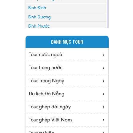
Bình Định
Bình Dương
Bình Phước
Bình Thuận
DANH MỤC TOUR
Bắc Cạn
Bắc Giang
Tour nước ngoài
Bắc Ninh
Tour trong nước
Bạc Liêu
Tour Trong Ngày
Bến Tre
Cà mau
Du lịch Đà Nẵng
Cao Bằng
Tour ghép dài ngày
Daknông
Đồng Nai
Tour ghép Việt Nam
Đồng Tháp
Tour sự kiện