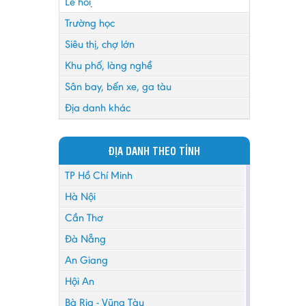
Lễ hội
Trường học
Siêu thị, chợ lớn
Khu phố, làng nghề
Sân bay, bến xe, ga tàu
Địa danh khác
ĐỊA DANH THEO TỈNH
TP Hồ Chí Minh
Hà Nội
Cần Thơ
Đà Nẵng
An Giang
Hội An
Bà Rịa - Vũng Tàu