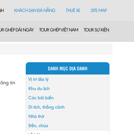
NH
KHÁCH SẠN ĐÀ NẴNG
THUÊ XE
SITE MAP
UR GHÉP DÀI NGÀY
TOUR GHÉP VIỆT NAM
TOUR SỰ KIỆN
DANH MỤC ĐỊA DANH
Vị trí địa lý
ông tin
Khu du lịch
Các bãi biển
Di tích, thắng cảnh
Nhà thờ
Đền, chùa