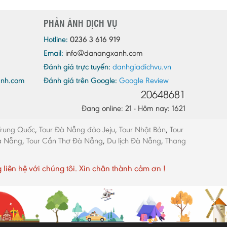
Quảng Ninh
PHẢN ÁNH DỊCH VỤ
Quảng Trị
Sóc Trăng
Hotline:
0236 3 616 919
Email:
info@danangxanh.com
Sơn La
Đánh giá trực tuyến:
danhgiadichvu.vn
Tây Ninh
anh.com
Đánh giá trên Google:
Google Review
Thái Bình
20648681
Thái Nguyên
Đang online: 21 - Hôm nay: 1621
Thừa Thiên - Huế
Trung Quốc
,
Tour Đà Nẵng đảo Jeju
,
Tour Nhật Bản
,
Tour
Thanh Hóa
Đà Nẵng
,
Tour Cần Thơ Đà Nẵng
,
Du lịch Đà Nẵng
,
Thang
Tiền Giang
Trà Vinh
ên hệ với chúng tôi. Xin chân thành cảm ơn !
Tuyên Quang
Vĩnh Long
Vĩnh Phúc