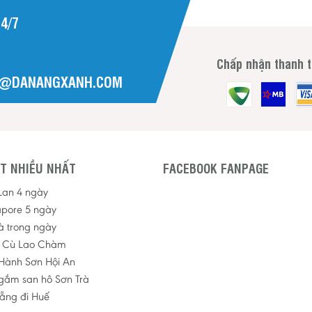
4/7
Chấp nhận thanh 
H@DANANGXANH.COM
T NHIỀU NHẤT
FACEBOOK FANPAGE
 Lan 4 ngày
apore 5 ngày
à trong ngày
p Cù Lao Chàm
Hành Sơn Hội An
ngắm san hô Sơn Trà
ẵng đi Huế