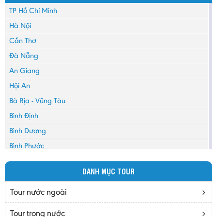
TP Hồ Chí Minh
Hà Nội
Cần Thơ
Đà Nẵng
An Giang
Hội An
Bà Rịa - Vũng Tàu
Bình Định
Bình Dương
Bình Phước
Bình Thuận
DANH MỤC TOUR
Bắc Cạn
Bắc Giang
Tour nước ngoài
Bắc Ninh
Tour trong nước