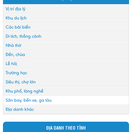
Vị trí địa lý
Khu du lịch
Các bãi biển
Di tích, thắng cảnh
Nhà thờ
Đền, chùa
Lễ hội
Trường học
Siêu thị, chợ lớn
Khu phố, làng nghề
Sân bay, bến xe, ga tàu
Địa danh khác
ĐỊA DANH THEO TỈNH