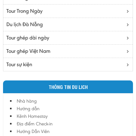
Bạc Liêu
Tour Trong Ngày
Bến Tre
Cà mau
Du lịch Đà Nẵng
Cao Bằng
Tour ghép dài ngày
Daknông
Đồng Nai
Tour ghép Việt Nam
Đồng Tháp
Tour sự kiện
Đắc Lắc
Điện Biên
THÔNG TIN DU LICH
Gia Lai
Hà Giang
Nhà hàng
Hà Nam
Hướng dẫn
Hà Tĩnh
Kênh Homestay
Địa điểm Check-in
Hà Tây
Hướng Dẫn Viên
Hòa Bình