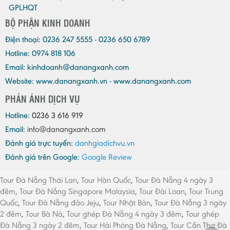
GPLHQT
BỘ PHẬN KINH DOANH
Điện thoại:
0236 247 5555 - 0236 650 6789
Hotline: 0974 818 106
Email:
kinhdoanh@danangxanh.com
Website: www.danangxanh.vn - www.danangxanh.com
PHẢN ÁNH DỊCH VỤ
Hotline:
0236 3 616 919
Email:
info@danangxanh.com
Đánh giá trực tuyến:
danhgiadichvu.vn
Đánh giá trên Google:
Google Review
Tour Đà Nẵng Thái Lan
,
Tour Hàn Quốc
,
Tour Đà Nẵng 4 ngày 3
đêm
,
Tour Đà Nẵng Singapore Malaysia
,
Tour Đài Loan
,
Tour Trung
Quốc
,
Tour Đà Nẵng đảo Jeju
,
Tour Nhật Bản
,
Tour Đà Nẵng 3 ngày
2 đêm
,
Tour Bà Nà
,
Tour ghép Đà Nẵng 4 ngày 3 đêm
,
Tour ghép
Đà Nẵng 3 ngày 2 đêm
,
Tour Hải Phòng Đà Nẵng
,
Tour Cần Thơ Đà