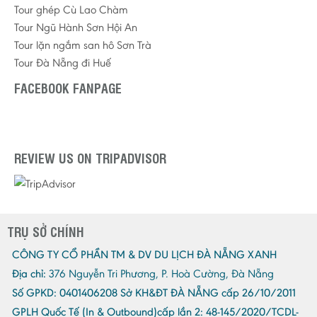
Tour ghép Cù Lao Chàm
Tour Ngũ Hành Sơn Hội An
Tour lặn ngắm san hô Sơn Trà
Tour Đà Nẵng đi Huế
FACEBOOK FANPAGE
REVIEW US ON TRIPADVISOR
TRỤ SỞ CHÍNH
CÔNG TY CỔ PHẦN TM & DV DU LỊCH ĐÀ NẴNG XANH
Địa chỉ:
376 Nguyễn Tri Phương, P. Hoà Cường, Đà Nẵng
Số GPKD:
0401406208 Sở KH&ĐT ĐÀ NẴNG cấp 26/10/2011
GPLH Quốc Tế (In & Outbound)cấp lần 2:
48-145/2020/TCDL-