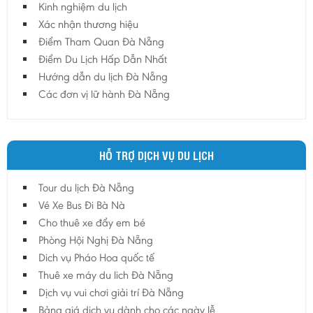
Kinh nghiệm du lịch
Hậu Giang
Xác nhận thương hiệu
Hải Dương
Điểm Tham Quan Đà Nẵng
Điểm Du Lịch Hấp Dẫn Nhất
Hải Phòng
Hướng dẫn du lịch Đà Nẵng
Hưng Yên
Các đơn vị lữ hành Đà Nẵng
Khánh Hoà
Kiên Giang
Kon Tum
HỖ TRỢ DỊCH VỤ DU LỊCH
Lào Cai
Tour du lịch Đà Nẵng
Lâm Đồng
Vé Xe Bus Đi Bà Nà
Lai Châu
Cho thuê xe đẩy em bé
Lạng Sơn
Phòng Hội Nghị Đà Nẵng
Long An
Dich vụ Pháo Hoa quốc tế
Thuê xe máy du lich Đà Nẵng
Nam Định
Dịch vụ vui chơi giải trí Đà Nẵng
Nghệ An
Bảng giá dịch vụ dành cho các ngày lễ