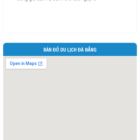
Ninh Bình
Ninh Thuận
Phú Thọ
Phú Yên
Quảng Bình
BẢN ĐỒ DU LỊCH ĐÀ NẴNG
Quảng Nam
Quảng Ngãi
Quảng Ninh
Quảng Trị
Sóc Trăng
Sơn La
Tây Ninh
Thái Bình
Thái Nguyên
Thừa Thiên - Huế