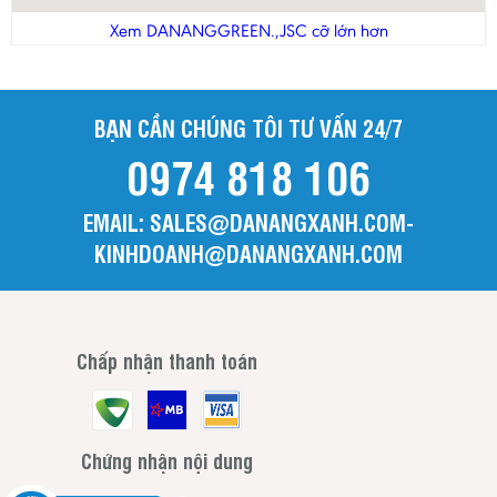
Thanh Hóa
Xem DANANGGREEN.,JSC cỡ lớn hơn
Tiền Giang
Trà Vinh
BẠN CẦN CHÚNG TÔI TƯ VẤN 24/7
Tuyên Quang
0974 818 106
Vĩnh Long
Vĩnh Phúc
EMAIL: SALES@DANANGXANH.COM-
Yên Bái
KINHDOANH@DANANGXANH.COM
Chấp nhận thanh toán
Chứng nhận nội dung