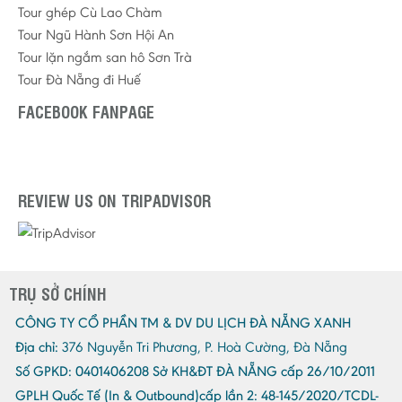
Tour ghép Cù Lao Chàm
Tour Ngũ Hành Sơn Hội An
Tour lặn ngắm san hô Sơn Trà
Tour Đà Nẵng đi Huế
FACEBOOK FANPAGE
REVIEW US ON TRIPADVISOR
TRỤ SỞ CHÍNH
CÔNG TY CỔ PHẦN TM & DV DU LỊCH ĐÀ NẴNG XANH
Địa chỉ:
376 Nguyễn Tri Phương, P. Hoà Cường, Đà Nẵng
Số GPKD:
0401406208 Sở KH&ĐT ĐÀ NẴNG cấp 26/10/2011
GPLH Quốc Tế (In & Outbound)cấp lần 2:
48-145/2020/TCDL-