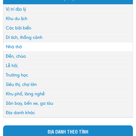
Vị trí địa lý
Khu du lịch
Các bãi biển
Di tích, thắng cảnh
Nhà thờ
Đền, chùa
Lễ hội
Trường học
Siêu thị, chợ lớn
Khu phố, làng nghề
Sân bay, bến xe, ga tàu
Địa danh khác
ĐỊA DANH THEO TỈNH