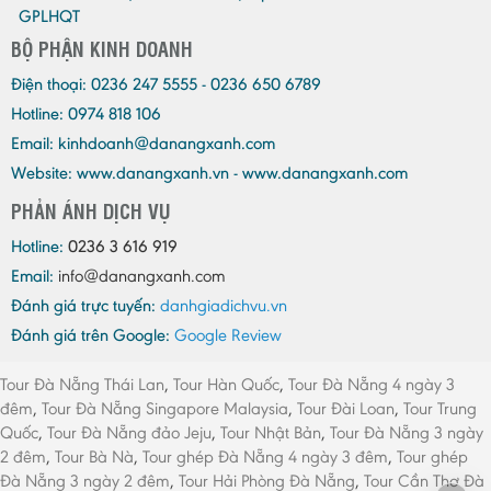
GPLHQT
BỘ PHẬN KINH DOANH
Điện thoại:
0236 247 5555 - 0236 650 6789
Hotline: 0974 818 106
Email:
kinhdoanh@danangxanh.com
Website: www.danangxanh.vn - www.danangxanh.com
PHẢN ÁNH DỊCH VỤ
Hotline:
0236 3 616 919
Email:
info@danangxanh.com
Đánh giá trực tuyến:
danhgiadichvu.vn
Đánh giá trên Google:
Google Review
Tour Đà Nẵng Thái Lan
,
Tour Hàn Quốc
,
Tour Đà Nẵng 4 ngày 3
đêm
,
Tour Đà Nẵng Singapore Malaysia
,
Tour Đài Loan
,
Tour Trung
Quốc
,
Tour Đà Nẵng đảo Jeju
,
Tour Nhật Bản
,
Tour Đà Nẵng 3 ngày
2 đêm
,
Tour Bà Nà
,
Tour ghép Đà Nẵng 4 ngày 3 đêm
,
Tour ghép
Đà Nẵng 3 ngày 2 đêm
,
Tour Hải Phòng Đà Nẵng
,
Tour Cần Thơ Đà