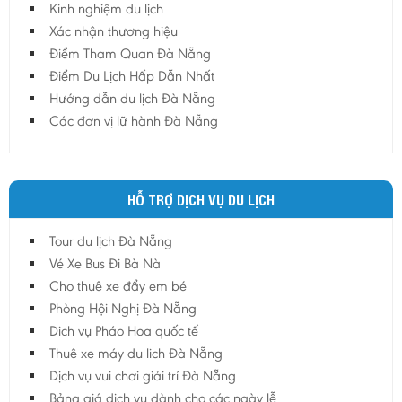
Kinh nghiệm du lịch
Hậu Giang
Xác nhận thương hiệu
Hải Dương
Điểm Tham Quan Đà Nẵng
Điểm Du Lịch Hấp Dẫn Nhất
Hải Phòng
Hướng dẫn du lịch Đà Nẵng
Hưng Yên
Các đơn vị lữ hành Đà Nẵng
Khánh Hoà
Kiên Giang
Kon Tum
HỖ TRỢ DỊCH VỤ DU LỊCH
Lào Cai
Tour du lịch Đà Nẵng
Lâm Đồng
Vé Xe Bus Đi Bà Nà
Lai Châu
Cho thuê xe đẩy em bé
Lạng Sơn
Phòng Hội Nghị Đà Nẵng
Long An
Dich vụ Pháo Hoa quốc tế
Thuê xe máy du lich Đà Nẵng
Nam Định
Dịch vụ vui chơi giải trí Đà Nẵng
Nghệ An
Bảng giá dịch vụ dành cho các ngày lễ