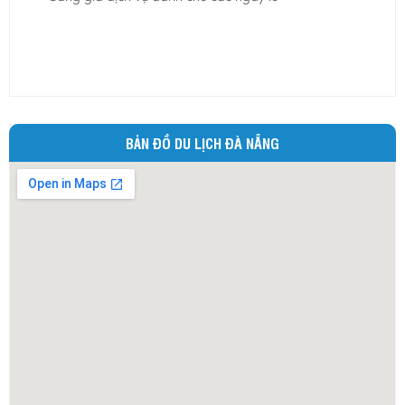
Ninh Bình
Ninh Thuận
Phú Thọ
Phú Yên
Quảng Bình
BẢN ĐỒ DU LỊCH ĐÀ NẴNG
Quảng Nam
Quảng Ngãi
Quảng Ninh
Quảng Trị
Sóc Trăng
Sơn La
Tây Ninh
Thái Bình
Thái Nguyên
Thừa Thiên - Huế