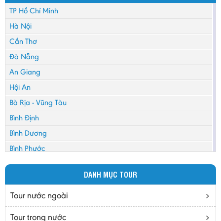
TP Hồ Chí Minh
Hà Nội
Cần Thơ
Đà Nẵng
An Giang
Hội An
Bà Rịa - Vũng Tàu
Bình Định
Bình Dương
Bình Phước
Bình Thuận
DANH MỤC TOUR
Bắc Cạn
Bắc Giang
Tour nước ngoài
Bắc Ninh
Tour trong nước