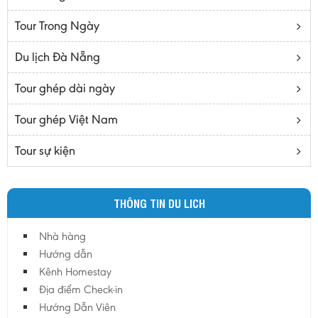
Bạc Liêu
Tour Trong Ngày
Bến Tre
Cà mau
Du lịch Đà Nẵng
Cao Bằng
Tour ghép dài ngày
Daknông
Đồng Nai
Tour ghép Việt Nam
Đồng Tháp
Tour sự kiện
Đắc Lắc
Điện Biên
THÔNG TIN DU LICH
Gia Lai
Hà Giang
Nhà hàng
Hà Nam
Hướng dẫn
Hà Tĩnh
Kênh Homestay
Địa điểm Check-in
Hà Tây
Hướng Dẫn Viên
Hòa Bình