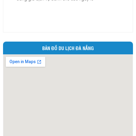
Ninh Bình
Ninh Thuận
Phú Thọ
Phú Yên
Quảng Bình
BẢN ĐỒ DU LỊCH ĐÀ NẴNG
Quảng Nam
Quảng Ngãi
Quảng Ninh
Quảng Trị
Sóc Trăng
Sơn La
Tây Ninh
Thái Bình
Thái Nguyên
Thừa Thiên - Huế