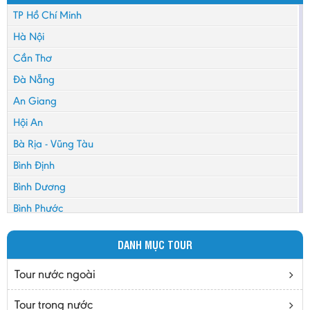
TP Hồ Chí Minh
Hà Nội
Cần Thơ
Đà Nẵng
An Giang
Hội An
Bà Rịa - Vũng Tàu
Bình Định
Bình Dương
Bình Phước
Bình Thuận
DANH MỤC TOUR
Bắc Cạn
Bắc Giang
Tour nước ngoài
Bắc Ninh
Tour trong nước