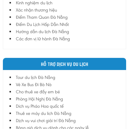
Kinh nghiệm du lịch
Hậu Giang
Xác nhận thương hiệu
Hải Dương
Điểm Tham Quan Đà Nẵng
Điểm Du Lịch Hấp Dẫn Nhất
Hải Phòng
Hướng dẫn du lịch Đà Nẵng
Hưng Yên
Các đơn vị lữ hành Đà Nẵng
Khánh Hoà
Kiên Giang
Kon Tum
HỖ TRỢ DỊCH VỤ DU LỊCH
Lào Cai
Tour du lịch Đà Nẵng
Lâm Đồng
Vé Xe Bus Đi Bà Nà
Lai Châu
Cho thuê xe đẩy em bé
Lạng Sơn
Phòng Hội Nghị Đà Nẵng
Long An
Dich vụ Pháo Hoa quốc tế
Thuê xe máy du lich Đà Nẵng
Nam Định
Dịch vụ vui chơi giải trí Đà Nẵng
Nghệ An
Bảng giá dịch vụ dành cho các ngày lễ