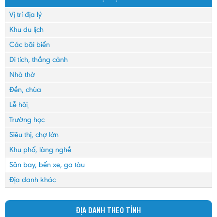
Vị trí địa lý
Khu du lịch
Các bãi biển
Di tích, thắng cảnh
Nhà thờ
Đền, chùa
Lễ hội
Trường học
Siêu thị, chợ lớn
Khu phố, làng nghề
Sân bay, bến xe, ga tàu
Địa danh khác
ĐỊA DANH THEO TỈNH