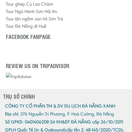
Tour ghép Cù Lao Chàm
Tour Ngũ Hành Sơn Hội An
Tour lặn ngắm san hô Sơn Trà
Tour Đà Nẵng đi Huế
FACEBOOK FANPAGE
REVIEW US ON TRIPADVISOR
TRỤ SỞ CHÍNH
CÔNG TY CỔ PHẦN TM & DV DU LỊCH ĐÀ NẴNG XANH
Địa chỉ:
376 Nguyễn Tri Phương, P. Hoà Cường, Đà Nẵng
Số GPKD:
0401406208 Sở KH&ĐT ĐÀ NẴNG cấp 26/10/2011
GPLH Quốc Tế (In & Outbound)cấp lần 2:
48-145/2020/TCDL-