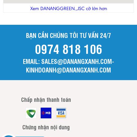
Thanh Hóa
Xem DANANGGREEN.,JSC cỡ lớn hơn
Tiền Giang
Trà Vinh
BẠN CẦN CHÚNG TÔI TƯ VẤN 24/7
Tuyên Quang
0974 818 106
Vĩnh Long
Vĩnh Phúc
EMAIL: SALES@DANANGXANH.COM-
Yên Bái
KINHDOANH@DANANGXANH.COM
Chấp nhận thanh toán
Chứng nhận nội dung