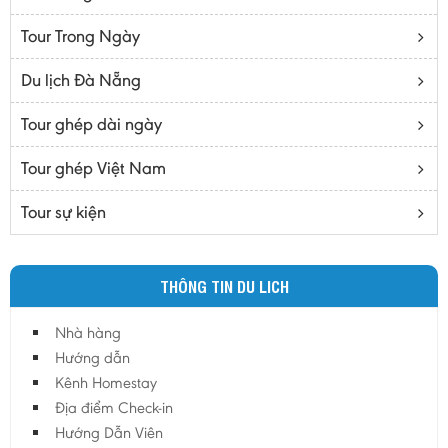
Bạc Liêu
Tour Trong Ngày
Bến Tre
Cà mau
Du lịch Đà Nẵng
Cao Bằng
Tour ghép dài ngày
Daknông
Đồng Nai
Tour ghép Việt Nam
Đồng Tháp
Tour sự kiện
Đắc Lắc
Điện Biên
THÔNG TIN DU LICH
Gia Lai
Hà Giang
Nhà hàng
Hà Nam
Hướng dẫn
Hà Tĩnh
Kênh Homestay
Địa điểm Check-in
Hà Tây
Hướng Dẫn Viên
Hòa Bình