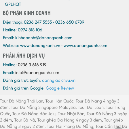
GPLHQT
BỘ PHẬN KINH DOANH
Điện thoại:
0236 247 5555 - 0236 650 6789
Hotline: 0974 818 106
Email:
kinhdoanh@danangxanh.com
Website: www.danangxanh.vn - www.danangxanh.com
PHẢN ÁNH DỊCH VỤ
Hotline:
0236 3 616 919
Email:
info@danangxanh.com
Đánh giá trực tuyến:
danhgiadichvu.vn
Đánh giá trên Google:
Google Review
Tour Đà Nẵng Thái Lan
,
Tour Hàn Quốc
,
Tour Đà Nẵng 4 ngày 3
đêm
,
Tour Đà Nẵng Singapore Malaysia
,
Tour Đài Loan
,
Tour Trung
Quốc
,
Tour Đà Nẵng đảo Jeju
,
Tour Nhật Bản
,
Tour Đà Nẵng 3 ngày
2 đêm
,
Tour Bà Nà
,
Tour ghép Đà Nẵng 4 ngày 3 đêm
,
Tour ghép
Đà Nẵng 3 ngày 2 đêm
,
Tour Hải Phòng Đà Nẵng
,
Tour Cần Thơ Đà