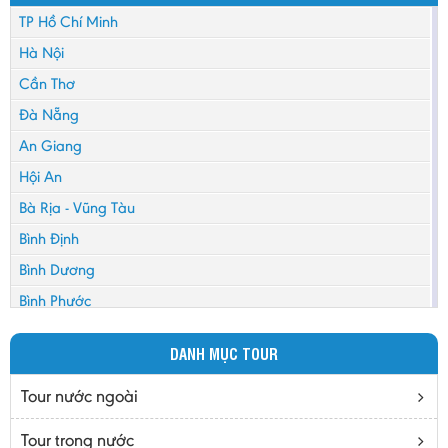
TP Hồ Chí Minh
Hà Nội
Cần Thơ
Đà Nẵng
An Giang
Hội An
Bà Rịa - Vũng Tàu
Bình Định
Bình Dương
Bình Phước
Bình Thuận
DANH MỤC TOUR
Bắc Cạn
Bắc Giang
Tour nước ngoài
Bắc Ninh
Tour trong nước