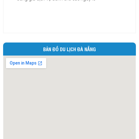
Ninh Bình
Ninh Thuận
Phú Thọ
Phú Yên
Quảng Bình
BẢN ĐỒ DU LỊCH ĐÀ NẴNG
Quảng Nam
Quảng Ngãi
Quảng Ninh
Quảng Trị
Sóc Trăng
Sơn La
Tây Ninh
Thái Bình
Thái Nguyên
Thừa Thiên - Huế