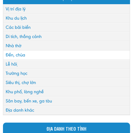
Vị trí địa lý
Khu du lịch
Các bãi biển
Di tích, thắng cảnh
Nhà thờ
Đền, chùa
Lễ hội
Trường học
Siêu thị, chợ lớn
Khu phố, làng nghề
Sân bay, bến xe, ga tàu
Địa danh khác
ĐỊA DANH THEO TỈNH