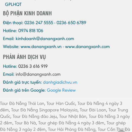
GPLHQT
BỘ PHẬN KINH DOANH
Điện thoại:
0236 247 5555 - 0236 650 6789
Hotline: 0974 818 106
Email:
kinhdoanh@danangxanh.com
Website: www.danangxanh.vn - www.danangxanh.com
PHẢN ÁNH DỊCH VỤ
Hotline:
0236 3 616 919
Email:
info@danangxanh.com
Đánh giá trực tuyến:
danhgiadichvu.vn
Đánh giá trên Google:
Google Review
Tour Đà Nẵng Thái Lan
,
Tour Hàn Quốc
,
Tour Đà Nẵng 4 ngày 3
đêm
,
Tour Đà Nẵng Singapore Malaysia
,
Tour Đài Loan
,
Tour Trung
Quốc
,
Tour Đà Nẵng đảo Jeju
,
Tour Nhật Bản
,
Tour Đà Nẵng 3 ngày
2 đêm
,
Tour Bà Nà
,
Tour ghép Đà Nẵng 4 ngày 3 đêm
,
Tour ghép
Đà Nẵng 3 ngày 2 đêm
,
Tour Hải Phòng Đà Nẵng
,
Tour Cần Thơ Đà