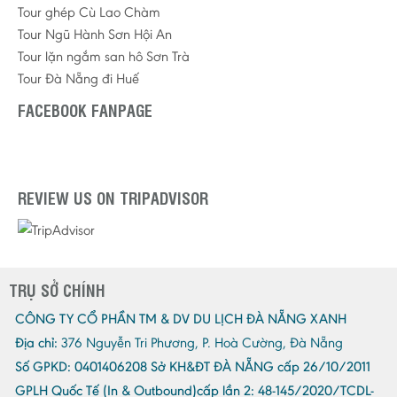
Tour ghép Cù Lao Chàm
Tour Ngũ Hành Sơn Hội An
Tour lặn ngắm san hô Sơn Trà
Tour Đà Nẵng đi Huế
FACEBOOK FANPAGE
REVIEW US ON TRIPADVISOR
TRỤ SỞ CHÍNH
CÔNG TY CỔ PHẦN TM & DV DU LỊCH ĐÀ NẴNG XANH
Địa chỉ:
376 Nguyễn Tri Phương, P. Hoà Cường, Đà Nẵng
Số GPKD:
0401406208 Sở KH&ĐT ĐÀ NẴNG cấp 26/10/2011
GPLH Quốc Tế (In & Outbound)cấp lần 2:
48-145/2020/TCDL-