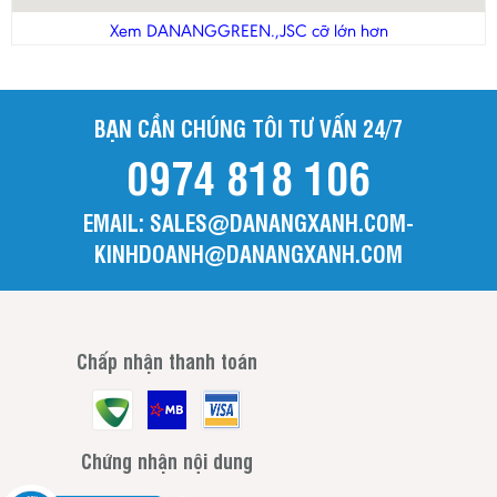
Thanh Hóa
Xem DANANGGREEN.,JSC cỡ lớn hơn
Tiền Giang
Trà Vinh
BẠN CẦN CHÚNG TÔI TƯ VẤN 24/7
Tuyên Quang
0974 818 106
Vĩnh Long
Vĩnh Phúc
EMAIL: SALES@DANANGXANH.COM-
Yên Bái
KINHDOANH@DANANGXANH.COM
Chấp nhận thanh toán
Chứng nhận nội dung