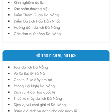
Kinh nghiệm du lịch
Hậu Giang
Xác nhận thương hiệu
Hải Dương
Điểm Tham Quan Đà Nẵng
Điểm Du Lịch Hấp Dẫn Nhất
Hải Phòng
Hướng dẫn du lịch Đà Nẵng
Hưng Yên
Các đơn vị lữ hành Đà Nẵng
Khánh Hoà
Kiên Giang
Kon Tum
HỖ TRỢ DỊCH VỤ DU LỊCH
Lào Cai
Tour du lịch Đà Nẵng
Lâm Đồng
Vé Xe Bus Đi Bà Nà
Lai Châu
Cho thuê xe đẩy em bé
Lạng Sơn
Phòng Hội Nghị Đà Nẵng
Long An
Dich vụ Pháo Hoa quốc tế
Thuê xe máy du lich Đà Nẵng
Nam Định
Dịch vụ vui chơi giải trí Đà Nẵng
Nghệ An
Bảng giá dịch vụ dành cho các ngày lễ