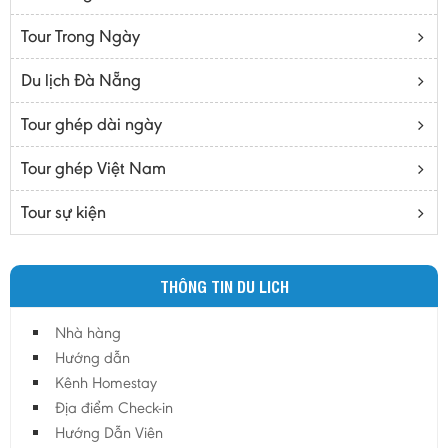
Bạc Liêu
Tour Trong Ngày
Bến Tre
Cà mau
Du lịch Đà Nẵng
Cao Bằng
Tour ghép dài ngày
Daknông
Đồng Nai
Tour ghép Việt Nam
Đồng Tháp
Tour sự kiện
Đắc Lắc
Điện Biên
THÔNG TIN DU LICH
Gia Lai
Hà Giang
Nhà hàng
Hà Nam
Hướng dẫn
Hà Tĩnh
Kênh Homestay
Địa điểm Check-in
Hà Tây
Hướng Dẫn Viên
Hòa Bình