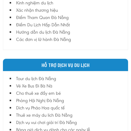
Kinh nghiệm du lịch
Hậu Giang
Xác nhận thương hiệu
Hải Dương
Điểm Tham Quan Đà Nẵng
Điểm Du Lịch Hấp Dẫn Nhất
Hải Phòng
Hướng dẫn du lịch Đà Nẵng
Hưng Yên
Các đơn vị lữ hành Đà Nẵng
Khánh Hoà
Kiên Giang
Kon Tum
HỖ TRỢ DỊCH VỤ DU LỊCH
Lào Cai
Tour du lịch Đà Nẵng
Lâm Đồng
Vé Xe Bus Đi Bà Nà
Lai Châu
Cho thuê xe đẩy em bé
Lạng Sơn
Phòng Hội Nghị Đà Nẵng
Long An
Dich vụ Pháo Hoa quốc tế
Thuê xe máy du lich Đà Nẵng
Nam Định
Dịch vụ vui chơi giải trí Đà Nẵng
Nghệ An
Bảng giá dịch vụ dành cho các ngày lễ