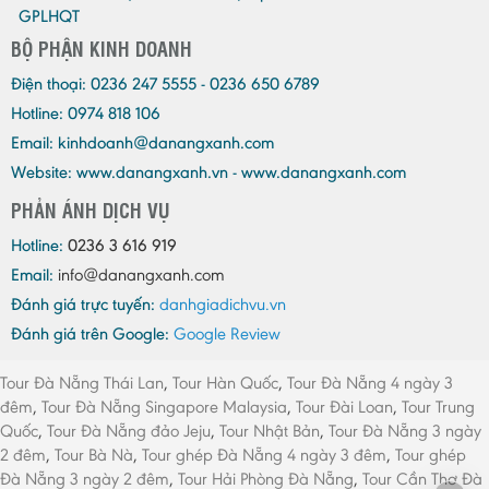
GPLHQT
BỘ PHẬN KINH DOANH
Điện thoại:
0236 247 5555 - 0236 650 6789
Hotline: 0974 818 106
Email:
kinhdoanh@danangxanh.com
Website: www.danangxanh.vn - www.danangxanh.com
PHẢN ÁNH DỊCH VỤ
Hotline:
0236 3 616 919
Email:
info@danangxanh.com
Đánh giá trực tuyến:
danhgiadichvu.vn
Đánh giá trên Google:
Google Review
Tour Đà Nẵng Thái Lan
,
Tour Hàn Quốc
,
Tour Đà Nẵng 4 ngày 3
đêm
,
Tour Đà Nẵng Singapore Malaysia
,
Tour Đài Loan
,
Tour Trung
Quốc
,
Tour Đà Nẵng đảo Jeju
,
Tour Nhật Bản
,
Tour Đà Nẵng 3 ngày
2 đêm
,
Tour Bà Nà
,
Tour ghép Đà Nẵng 4 ngày 3 đêm
,
Tour ghép
Đà Nẵng 3 ngày 2 đêm
,
Tour Hải Phòng Đà Nẵng
,
Tour Cần Thơ Đà