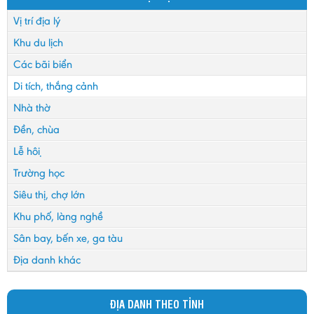
Vị trí địa lý
Khu du lịch
Các bãi biển
Di tích, thắng cảnh
Nhà thờ
Đền, chùa
Lễ hội
Trường học
Siêu thị, chợ lớn
Khu phố, làng nghề
Sân bay, bến xe, ga tàu
Địa danh khác
ĐỊA DANH THEO TỈNH