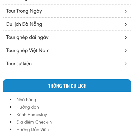
Bạc Liêu
Tour Trong Ngày
Bến Tre
Cà mau
Du lịch Đà Nẵng
Cao Bằng
Tour ghép dài ngày
Daknông
Đồng Nai
Tour ghép Việt Nam
Đồng Tháp
Tour sự kiện
Đắc Lắc
Điện Biên
THÔNG TIN DU LICH
Gia Lai
Hà Giang
Nhà hàng
Hà Nam
Hướng dẫn
Hà Tĩnh
Kênh Homestay
Địa điểm Check-in
Hà Tây
Hướng Dẫn Viên
Hòa Bình