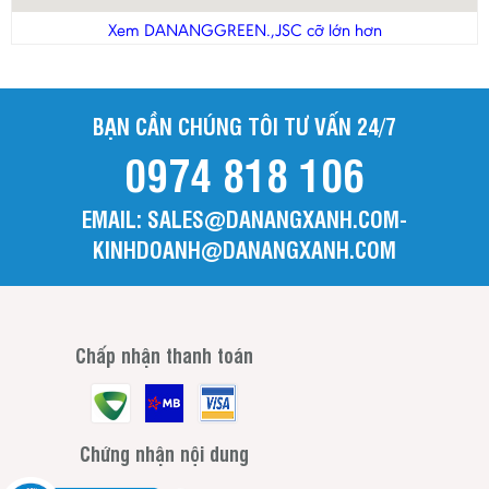
Thanh Hóa
Xem DANANGGREEN.,JSC cỡ lớn hơn
Tiền Giang
Trà Vinh
BẠN CẦN CHÚNG TÔI TƯ VẤN 24/7
Tuyên Quang
0974 818 106
Vĩnh Long
Vĩnh Phúc
EMAIL: SALES@DANANGXANH.COM-
Yên Bái
KINHDOANH@DANANGXANH.COM
Chấp nhận thanh toán
Chứng nhận nội dung