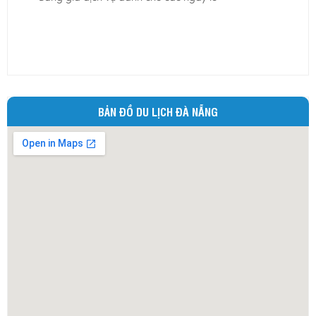
Ninh Bình
Ninh Thuận
Phú Thọ
Phú Yên
Quảng Bình
BẢN ĐỒ DU LỊCH ĐÀ NẴNG
Quảng Nam
Quảng Ngãi
Quảng Ninh
Quảng Trị
Sóc Trăng
Sơn La
Tây Ninh
Thái Bình
Thái Nguyên
Thừa Thiên - Huế