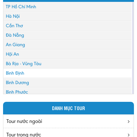
TP Hồ Chí Minh
Hà Nội
Cần Thơ
Đà Nẵng
An Giang
Hội An
Bà Rịa - Vũng Tàu
Bình Định
Bình Dương
Bình Phước
Bình Thuận
DANH MỤC TOUR
Bắc Cạn
Bắc Giang
Tour nước ngoài
Bắc Ninh
Tour trong nước