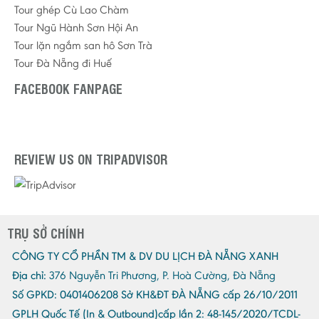
Tour ghép Cù Lao Chàm
Tour Ngũ Hành Sơn Hội An
Tour lặn ngắm san hô Sơn Trà
Tour Đà Nẵng đi Huế
FACEBOOK FANPAGE
REVIEW US ON TRIPADVISOR
TRỤ SỞ CHÍNH
CÔNG TY CỔ PHẦN TM & DV DU LỊCH ĐÀ NẴNG XANH
Địa chỉ:
376 Nguyễn Tri Phương, P. Hoà Cường, Đà Nẵng
Số GPKD:
0401406208 Sở KH&ĐT ĐÀ NẴNG cấp 26/10/2011
GPLH Quốc Tế (In & Outbound)cấp lần 2:
48-145/2020/TCDL-