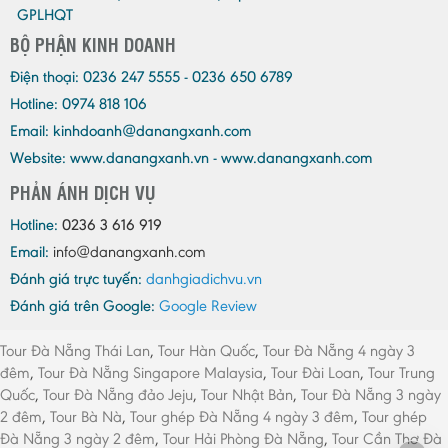
GPLHQT
BỘ PHẬN KINH DOANH
Điện thoại:
0236 247 5555 - 0236 650 6789
Hotline: 0974 818 106
Email:
kinhdoanh@danangxanh.com
Website: www.danangxanh.vn - www.danangxanh.com
PHẢN ÁNH DỊCH VỤ
Hotline:
0236 3 616 919
Email:
info@danangxanh.com
Đánh giá trực tuyến:
danhgiadichvu.vn
Đánh giá trên Google:
Google Review
Tour Đà Nẵng Thái Lan
,
Tour Hàn Quốc
,
Tour Đà Nẵng 4 ngày 3
đêm
,
Tour Đà Nẵng Singapore Malaysia
,
Tour Đài Loan
,
Tour Trung
Quốc
,
Tour Đà Nẵng đảo Jeju
,
Tour Nhật Bản
,
Tour Đà Nẵng 3 ngày
2 đêm
,
Tour Bà Nà
,
Tour ghép Đà Nẵng 4 ngày 3 đêm
,
Tour ghép
Đà Nẵng 3 ngày 2 đêm
,
Tour Hải Phòng Đà Nẵng
,
Tour Cần Thơ Đà