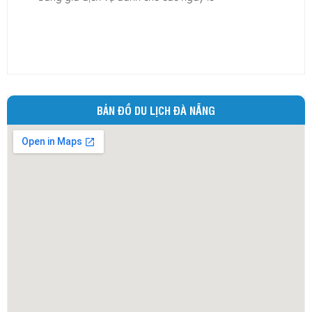
Ninh Bình
Ninh Thuận
Phú Thọ
Phú Yên
Quảng Bình
BẢN ĐỒ DU LỊCH ĐÀ NẴNG
Quảng Nam
Quảng Ngãi
Quảng Ninh
Quảng Trị
Sóc Trăng
Sơn La
Tây Ninh
Thái Bình
Thái Nguyên
Thừa Thiên - Huế