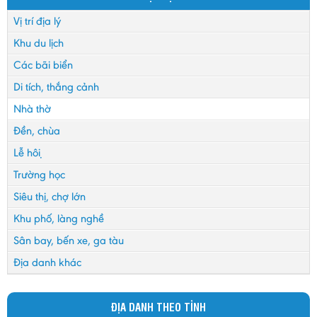
Vị trí địa lý
Khu du lịch
Các bãi biển
Di tích, thắng cảnh
Nhà thờ
Đền, chùa
Lễ hội
Trường học
Siêu thị, chợ lớn
Khu phố, làng nghề
Sân bay, bến xe, ga tàu
Địa danh khác
ĐỊA DANH THEO TỈNH