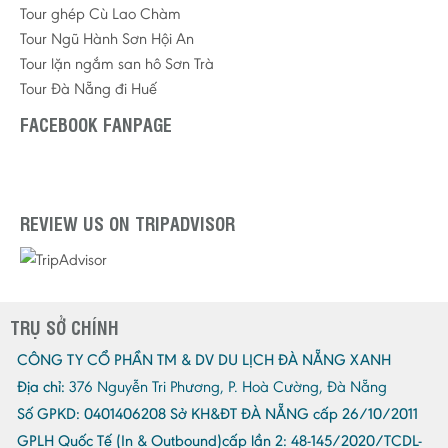
Tour ghép Cù Lao Chàm
Tour Ngũ Hành Sơn Hội An
Tour lặn ngắm san hô Sơn Trà
Tour Đà Nẵng đi Huế
FACEBOOK FANPAGE
REVIEW US ON TRIPADVISOR
TRỤ SỞ CHÍNH
CÔNG TY CỔ PHẦN TM & DV DU LỊCH ĐÀ NẴNG XANH
Địa chỉ:
376 Nguyễn Tri Phương, P. Hoà Cường, Đà Nẵng
Số GPKD:
0401406208 Sở KH&ĐT ĐÀ NẴNG cấp 26/10/2011
GPLH Quốc Tế (In & Outbound)cấp lần 2:
48-145/2020/TCDL-