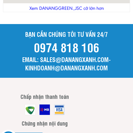
Thanh Hóa
Xem DANANGGREEN.,JSC cỡ lớn hơn
Tiền Giang
Trà Vinh
BẠN CẦN CHÚNG TÔI TƯ VẤN 24/7
Tuyên Quang
0974 818 106
Vĩnh Long
Vĩnh Phúc
EMAIL: SALES@DANANGXANH.COM-
Yên Bái
KINHDOANH@DANANGXANH.COM
Chấp nhận thanh toán
Chứng nhận nội dung