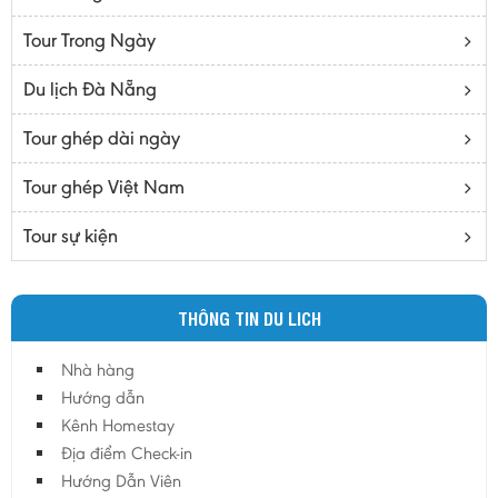
Bạc Liêu
Tour Trong Ngày
Bến Tre
Cà mau
Du lịch Đà Nẵng
Cao Bằng
Tour ghép dài ngày
Daknông
Đồng Nai
Tour ghép Việt Nam
Đồng Tháp
Tour sự kiện
Đắc Lắc
Điện Biên
THÔNG TIN DU LICH
Gia Lai
Hà Giang
Nhà hàng
Hà Nam
Hướng dẫn
Hà Tĩnh
Kênh Homestay
Địa điểm Check-in
Hà Tây
Hướng Dẫn Viên
Hòa Bình