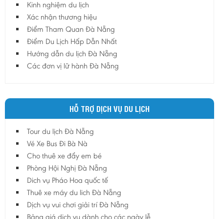
Kinh nghiệm du lịch
Hậu Giang
Xác nhận thương hiệu
Hải Dương
Điểm Tham Quan Đà Nẵng
Điểm Du Lịch Hấp Dẫn Nhất
Hải Phòng
Hướng dẫn du lịch Đà Nẵng
Hưng Yên
Các đơn vị lữ hành Đà Nẵng
Khánh Hoà
Kiên Giang
Kon Tum
HỖ TRỢ DỊCH VỤ DU LỊCH
Lào Cai
Tour du lịch Đà Nẵng
Lâm Đồng
Vé Xe Bus Đi Bà Nà
Lai Châu
Cho thuê xe đẩy em bé
Lạng Sơn
Phòng Hội Nghị Đà Nẵng
Long An
Dich vụ Pháo Hoa quốc tế
Thuê xe máy du lich Đà Nẵng
Nam Định
Dịch vụ vui chơi giải trí Đà Nẵng
Nghệ An
Bảng giá dịch vụ dành cho các ngày lễ