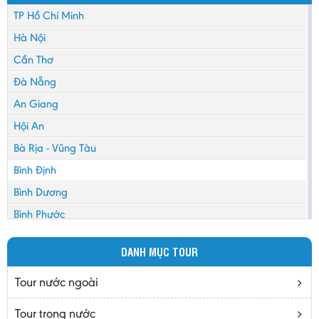
TP Hồ Chí Minh
Hà Nội
Cần Thơ
Đà Nẵng
An Giang
Hội An
Bà Rịa - Vũng Tàu
Bình Định
Bình Dương
Bình Phước
Bình Thuận
DANH MỤC TOUR
Bắc Cạn
Bắc Giang
Tour nước ngoài
Bắc Ninh
Tour trong nước