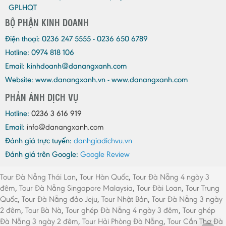
GPLHQT
BỘ PHẬN KINH DOANH
Điện thoại:
0236 247 5555 - 0236 650 6789
Hotline: 0974 818 106
Email:
kinhdoanh@danangxanh.com
Website: www.danangxanh.vn - www.danangxanh.com
PHẢN ÁNH DỊCH VỤ
Hotline:
0236 3 616 919
Email:
info@danangxanh.com
Đánh giá trực tuyến:
danhgiadichvu.vn
Đánh giá trên Google:
Google Review
Tour Đà Nẵng Thái Lan
,
Tour Hàn Quốc
,
Tour Đà Nẵng 4 ngày 3
đêm
,
Tour Đà Nẵng Singapore Malaysia
,
Tour Đài Loan
,
Tour Trung
Quốc
,
Tour Đà Nẵng đảo Jeju
,
Tour Nhật Bản
,
Tour Đà Nẵng 3 ngày
2 đêm
,
Tour Bà Nà
,
Tour ghép Đà Nẵng 4 ngày 3 đêm
,
Tour ghép
Đà Nẵng 3 ngày 2 đêm
,
Tour Hải Phòng Đà Nẵng
,
Tour Cần Thơ Đà