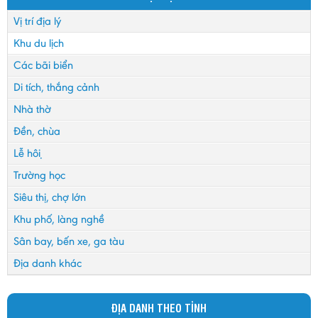
Vị trí địa lý
Khu du lịch
Các bãi biển
Di tích, thắng cảnh
Nhà thờ
Đền, chùa
Lễ hội
Trường học
Siêu thị, chợ lớn
Khu phố, làng nghề
Sân bay, bến xe, ga tàu
Địa danh khác
ĐỊA DANH THEO TỈNH