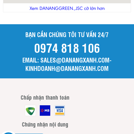
Thanh Hóa
Xem DANANGGREEN.,JSC cỡ lớn hơn
Tiền Giang
Trà Vinh
BẠN CẦN CHÚNG TÔI TƯ VẤN 24/7
Tuyên Quang
0974 818 106
Vĩnh Long
Vĩnh Phúc
EMAIL: SALES@DANANGXANH.COM-
Yên Bái
KINHDOANH@DANANGXANH.COM
Chấp nhận thanh toán
Chứng nhận nội dung