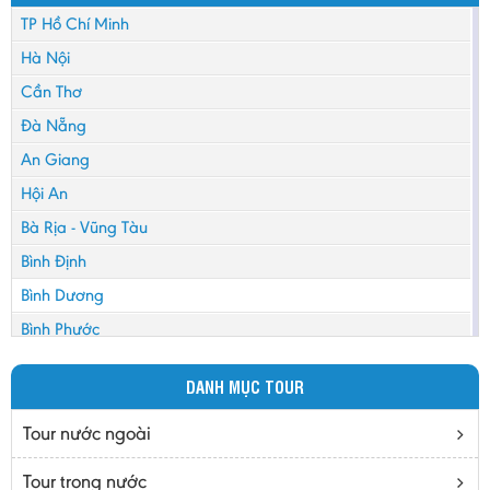
TP Hồ Chí Minh
Hà Nội
Cần Thơ
Đà Nẵng
An Giang
Hội An
Bà Rịa - Vũng Tàu
Bình Định
Bình Dương
Bình Phước
Bình Thuận
DANH MỤC TOUR
Bắc Cạn
Bắc Giang
Tour nước ngoài
Bắc Ninh
Tour trong nước