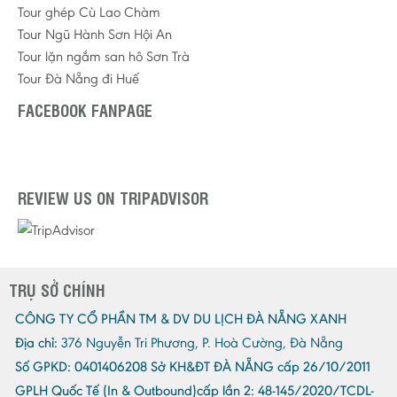
Tour ghép Cù Lao Chàm
Tour Ngũ Hành Sơn Hội An
Tour lặn ngắm san hô Sơn Trà
Tour Đà Nẵng đi Huế
FACEBOOK FANPAGE
REVIEW US ON TRIPADVISOR
TRỤ SỞ CHÍNH
CÔNG TY CỔ PHẦN TM & DV DU LỊCH ĐÀ NẴNG XANH
Địa chỉ:
376 Nguyễn Tri Phương, P. Hoà Cường, Đà Nẵng
Số GPKD:
0401406208 Sở KH&ĐT ĐÀ NẴNG cấp 26/10/2011
GPLH Quốc Tế (In & Outbound)cấp lần 2:
48-145/2020/TCDL-