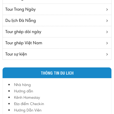
Bạc Liêu
Tour Trong Ngày
Bến Tre
Cà mau
Du lịch Đà Nẵng
Cao Bằng
Tour ghép dài ngày
Daknông
Đồng Nai
Tour ghép Việt Nam
Đồng Tháp
Tour sự kiện
Đắc Lắc
Điện Biên
THÔNG TIN DU LICH
Gia Lai
Hà Giang
Nhà hàng
Hà Nam
Hướng dẫn
Hà Tĩnh
Kênh Homestay
Địa điểm Check-in
Hà Tây
Hướng Dẫn Viên
Hòa Bình