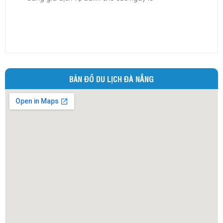
Ninh Bình
Ninh Thuận
Phú Thọ
Phú Yên
Quảng Bình
BẢN ĐỒ DU LỊCH ĐÀ NẴNG
Quảng Nam
Quảng Ngãi
Quảng Ninh
Quảng Trị
Sóc Trăng
Sơn La
Tây Ninh
Thái Bình
Thái Nguyên
Thừa Thiên - Huế