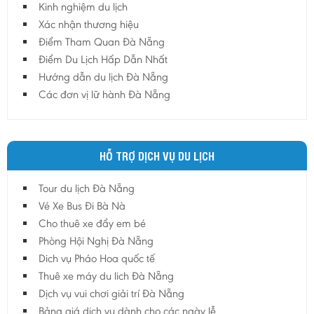
Kinh nghiệm du lịch
Hậu Giang
Xác nhận thương hiệu
Hải Dương
Điểm Tham Quan Đà Nẵng
Điểm Du Lịch Hấp Dẫn Nhất
Hải Phòng
Hướng dẫn du lịch Đà Nẵng
Hưng Yên
Các đơn vị lữ hành Đà Nẵng
Khánh Hoà
Kiên Giang
Kon Tum
HỖ TRỢ DỊCH VỤ DU LỊCH
Lào Cai
Tour du lịch Đà Nẵng
Lâm Đồng
Vé Xe Bus Đi Bà Nà
Lai Châu
Cho thuê xe đẩy em bé
Lạng Sơn
Phòng Hội Nghị Đà Nẵng
Long An
Dich vụ Pháo Hoa quốc tế
Thuê xe máy du lich Đà Nẵng
Nam Định
Dịch vụ vui chơi giải trí Đà Nẵng
Nghệ An
Bảng giá dịch vụ dành cho các ngày lễ