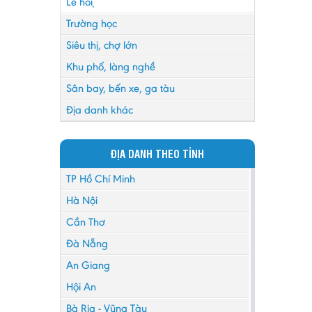
Lễ hội
Trường học
Siêu thị, chợ lớn
Khu phố, làng nghề
Sân bay, bến xe, ga tàu
Địa danh khác
ĐỊA DANH THEO TỈNH
TP Hồ Chí Minh
Hà Nội
Cần Thơ
Đà Nẵng
An Giang
Hội An
Bà Rịa - Vũng Tàu