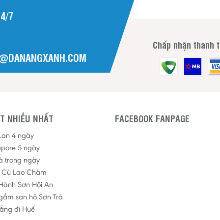
4/7
Chấp nhận thanh 
H@DANANGXANH.COM
T NHIỀU NHẤT
FACEBOOK FANPAGE
 Lan 4 ngày
apore 5 ngày
à trong ngày
p Cù Lao Chàm
Hành Sơn Hội An
ngắm san hô Sơn Trà
ẵng đi Huế