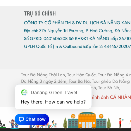
TRỤ SỞ CHÍNH
CÔNG TY CỔ PHẦN TM & DV DU LỊCH ĐÀ NẴNG XAN
Địa chỉ:
376 Nguyễn Tri Phương, P. Hoà Cường, Đà Nẵn
Số GPKD:
0401406208 Sở KH&ĐT ĐÀ NẴNG cấp 26/10
GPLH Quốc Tế (In & Outbound)cấp lần 2:
48-145/2020
Tour Đà Nẵng Thái Lan
,
Tour Hàn Quốc
,
Tour Đà Nẵng 4 
Đà Nẵng 3 ngày 2 đêm
,
Tour Bà Nà
,
Tour ghép Đà Nẵng
máy Đà Nẵng
,
Thang máy Quảng Bình
,
Tour Bà Nà
,
Danang Green Travel
Website có sử dụng một số hình ảnh CÁ NHÂN 
Hey there! How can we help?