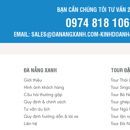
BẠN CẦN CHÚNG TÔI TƯ VẤN 2
0974 818 106
EMAIL: SALES@DANANGXANH.COM-KINHDOAN
ĐÀ NẴNG XANH
TOUR ĐẶ
Giới thiệu
Tour Thái
Hình ảnh khách hàng
Tour Sing
Câu hỏi thường gặp
Tour Bà N
Quy định & chính sách
Tour ghé
Tư vấn du lịch
Tour Ngũ 
Quy định hướng dẫn & lái xe
Tour lặn 
Liên hệ
Tour Đà N