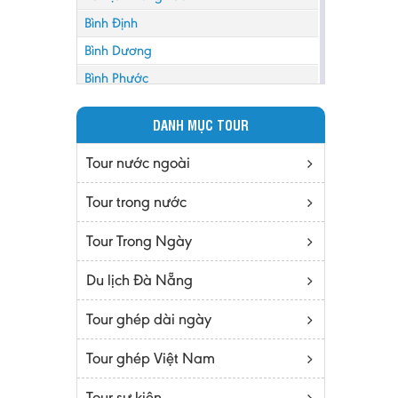
Bình Định
Bình Dương
Bình Phước
Bình Thuận
DANH MỤC TOUR
Bắc Cạn
Bắc Giang
Tour nước ngoài
Bắc Ninh
Tour trong nước
Bạc Liêu
Tour Trong Ngày
Bến Tre
Cà mau
Du lịch Đà Nẵng
Cao Bằng
Tour ghép dài ngày
Daknông
Đồng Nai
Tour ghép Việt Nam
Đồng Tháp
Tour sự kiện