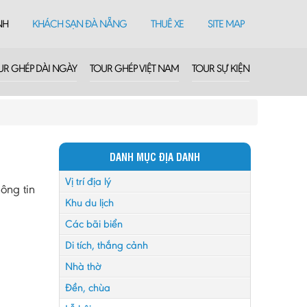
NH
KHÁCH SẠN ĐÀ NẴNG
THUÊ XE
SITE MAP
UR GHÉP DÀI NGÀY
TOUR GHÉP VIỆT NAM
TOUR SỰ KIỆN
DANH MỤC ĐỊA DANH
Vị trí địa lý
ông tin
Khu du lịch
Các bãi biển
Di tích, thắng cảnh
Nhà thờ
Đền, chùa