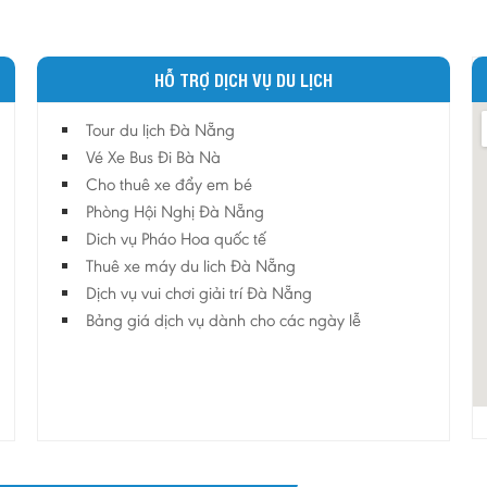
HỖ TRỢ DỊCH VỤ DU LỊCH
Tour du lịch Đà Nẵng
Vé Xe Bus Đi Bà Nà
Cho thuê xe đẩy em bé
Phòng Hội Nghị Đà Nẵng
Dich vụ Pháo Hoa quốc tế
Thuê xe máy du lich Đà Nẵng
Dịch vụ vui chơi giải trí Đà Nẵng
Bảng giá dịch vụ dành cho các ngày lễ