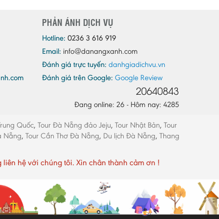
Quảng Ninh
PHẢN ÁNH DỊCH VỤ
Quảng Trị
Sóc Trăng
Hotline:
0236 3 616 919
Email:
info@danangxanh.com
Sơn La
Đánh giá trực tuyến:
danhgiadichvu.vn
Tây Ninh
anh.com
Đánh giá trên Google:
Google Review
Thái Bình
20640843
Thái Nguyên
Đang online: 26 - Hôm nay: 4285
Thừa Thiên - Huế
Trung Quốc
,
Tour Đà Nẵng đảo Jeju
,
Tour Nhật Bản
,
Tour
Thanh Hóa
Đà Nẵng
,
Tour Cần Thơ Đà Nẵng
,
Du lịch Đà Nẵng
,
Thang
Tiền Giang
Trà Vinh
ên hệ với chúng tôi. Xin chân thành cảm ơn !
Tuyên Quang
Vĩnh Long
Vĩnh Phúc