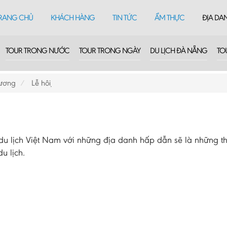
RANG CHỦ
KHÁCH HÀNG
TIN TỨC
ẨM THỰC
ĐỊA DA
TOUR TRONG NƯỚC
TOUR TRONG NGÀY
DU LỊCH ĐÀ NẴNG
TO
Dương
Lễ hội
 lịch Việt Nam với những địa danh hấp dẫn sẽ là những th
u lịch.