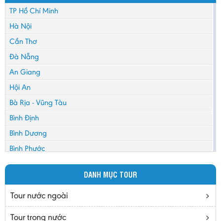
TP Hồ Chí Minh
Hà Nội
Cần Thơ
Đà Nẵng
An Giang
Hội An
Bà Rịa - Vũng Tàu
Bình Định
Bình Dương
Bình Phước
Bình Thuận
DANH MỤC TOUR
Bắc Cạn
Bắc Giang
Tour nước ngoài
Bắc Ninh
Tour trong nước