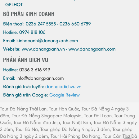
GPLHQT
BỘ PHẬN KINH DOANH
Điện thoại:
0236 247 5555 - 0236 650 6789
Hotline: 0974 818 106
Email:
kinhdoanh@danangxanh.com
Website: www.danangxanh.vn - www.danangxanh.com
PHẢN ÁNH DỊCH VỤ
Hotline:
0236 3 616 919
Email:
info@danangxanh.com
Đánh giá trực tuyến:
danhgiadichvu.vn
Đánh giá trên Google:
Google Review
Tour Đà Nẵng Thái Lan
,
Tour Hàn Quốc
,
Tour Đà Nẵng 4 ngày 3
đêm
,
Tour Đà Nẵng Singapore Malaysia
,
Tour Đài Loan
,
Tour Trung
Quốc
,
Tour Đà Nẵng đảo Jeju
,
Tour Nhật Bản
,
Tour Đà Nẵng 3 ngày
2 đêm
,
Tour Bà Nà
,
Tour ghép Đà Nẵng 4 ngày 3 đêm
,
Tour ghép
Đà Nẵng 3 ngày 2 đêm
,
Tour Hải Phòng Đà Nẵng
,
Tour Cần Thơ Đà