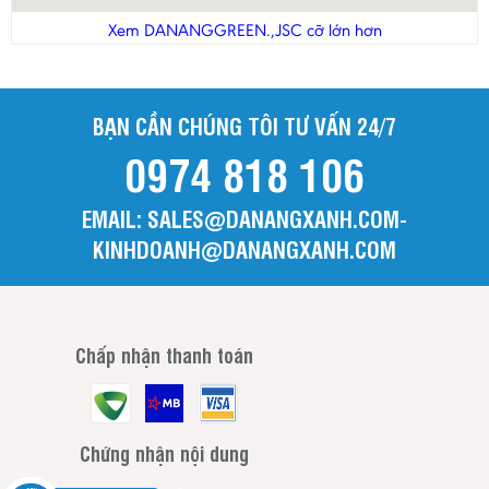
Thanh Hóa
Xem DANANGGREEN.,JSC cỡ lớn hơn
Tiền Giang
Trà Vinh
BẠN CẦN CHÚNG TÔI TƯ VẤN 24/7
Tuyên Quang
0974 818 106
Vĩnh Long
Vĩnh Phúc
EMAIL: SALES@DANANGXANH.COM-
Yên Bái
KINHDOANH@DANANGXANH.COM
Chấp nhận thanh toán
Chứng nhận nội dung