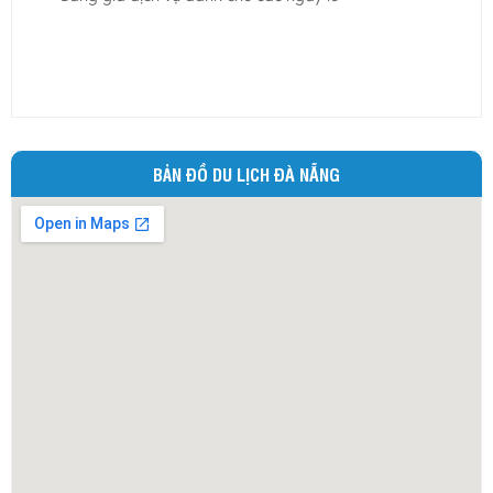
Ninh Bình
Ninh Thuận
Phú Thọ
Phú Yên
Quảng Bình
BẢN ĐỒ DU LỊCH ĐÀ NẴNG
Quảng Nam
Quảng Ngãi
Quảng Ninh
Quảng Trị
Sóc Trăng
Sơn La
Tây Ninh
Thái Bình
Thái Nguyên
Thừa Thiên - Huế