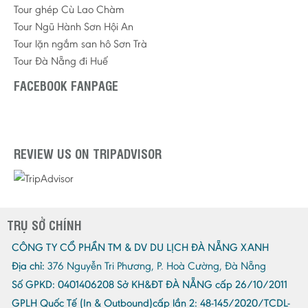
Tour ghép Cù Lao Chàm
Tour Ngũ Hành Sơn Hội An
Tour lặn ngắm san hô Sơn Trà
Tour Đà Nẵng đi Huế
FACEBOOK FANPAGE
REVIEW US ON TRIPADVISOR
TRỤ SỞ CHÍNH
CÔNG TY CỔ PHẦN TM & DV DU LỊCH ĐÀ NẴNG XANH
Địa chỉ:
376 Nguyễn Tri Phương, P. Hoà Cường, Đà Nẵng
Số GPKD:
0401406208 Sở KH&ĐT ĐÀ NẴNG cấp 26/10/2011
GPLH Quốc Tế (In & Outbound)cấp lần 2:
48-145/2020/TCDL-