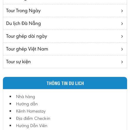
Bạc Liêu
Tour Trong Ngày
Bến Tre
Cà mau
Du lịch Đà Nẵng
Cao Bằng
Tour ghép dài ngày
Daknông
Đồng Nai
Tour ghép Việt Nam
Đồng Tháp
Tour sự kiện
Đắc Lắc
Điện Biên
THÔNG TIN DU LICH
Gia Lai
Hà Giang
Nhà hàng
Hà Nam
Hướng dẫn
Hà Tĩnh
Kênh Homestay
Địa điểm Check-in
Hà Tây
Hướng Dẫn Viên
Hòa Bình