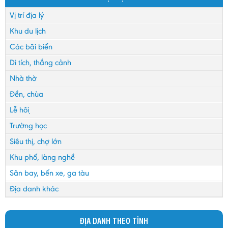
Vị trí địa lý
Khu du lịch
Các bãi biển
Di tích, thắng cảnh
Nhà thờ
Đền, chùa
Lễ hội
Trường học
Siêu thị, chợ lớn
Khu phố, làng nghề
Sân bay, bến xe, ga tàu
Địa danh khác
ĐỊA DANH THEO TỈNH