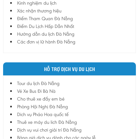
Kinh nghiệm du lịch
Hậu Giang
Xác nhận thương hiệu
Hải Dương
Điểm Tham Quan Đà Nẵng
Điểm Du Lịch Hấp Dẫn Nhất
Hải Phòng
Hướng dẫn du lịch Đà Nẵng
Hưng Yên
Các đơn vị lữ hành Đà Nẵng
Khánh Hoà
Kiên Giang
Kon Tum
HỖ TRỢ DỊCH VỤ DU LỊCH
Lào Cai
Tour du lịch Đà Nẵng
Lâm Đồng
Vé Xe Bus Đi Bà Nà
Lai Châu
Cho thuê xe đẩy em bé
Lạng Sơn
Phòng Hội Nghị Đà Nẵng
Long An
Dich vụ Pháo Hoa quốc tế
Thuê xe máy du lich Đà Nẵng
Nam Định
Dịch vụ vui chơi giải trí Đà Nẵng
Nghệ An
Bảng giá dịch vụ dành cho các ngày lễ