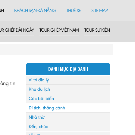
NH
KHÁCH SẠN ĐÀ NẴNG
THUÊ XE
SITE MAP
UR GHÉP DÀI NGÀY
TOUR GHÉP VIỆT NAM
TOUR SỰ KIỆN
DANH MỤC ĐỊA DANH
Vị trí địa lý
ông tin
Khu du lịch
Các bãi biển
Di tích, thắng cảnh
Nhà thờ
Đền, chùa