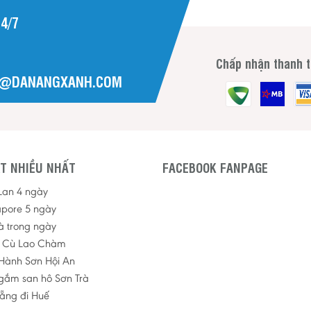
4/7
Chấp nhận thanh 
H@DANANGXANH.COM
T NHIỀU NHẤT
FACEBOOK FANPAGE
 Lan 4 ngày
apore 5 ngày
à trong ngày
p Cù Lao Chàm
Hành Sơn Hội An
ngắm san hô Sơn Trà
ẵng đi Huế