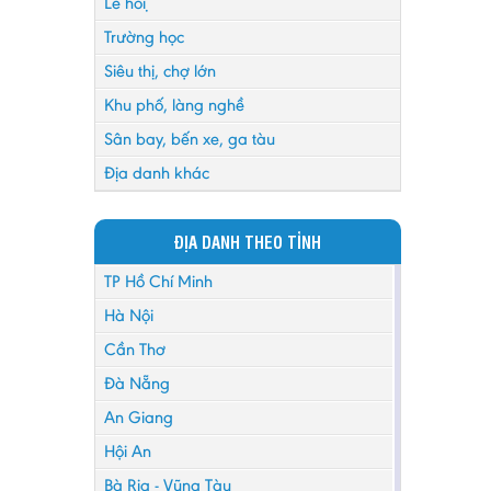
Lễ hội
Trường học
Siêu thị, chợ lớn
Khu phố, làng nghề
Sân bay, bến xe, ga tàu
Địa danh khác
ĐỊA DANH THEO TỈNH
TP Hồ Chí Minh
Hà Nội
Cần Thơ
Đà Nẵng
An Giang
Hội An
Bà Rịa - Vũng Tàu