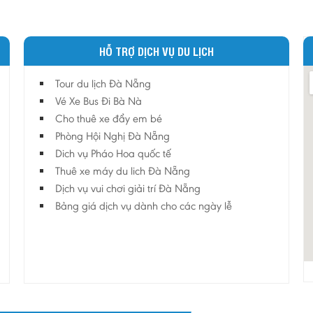
HỖ TRỢ DỊCH VỤ DU LỊCH
Tour du lịch Đà Nẵng
Vé Xe Bus Đi Bà Nà
Cho thuê xe đẩy em bé
Phòng Hội Nghị Đà Nẵng
Dich vụ Pháo Hoa quốc tế
Thuê xe máy du lich Đà Nẵng
Dịch vụ vui chơi giải trí Đà Nẵng
Bảng giá dịch vụ dành cho các ngày lễ