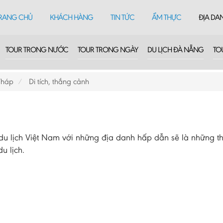
RANG CHỦ
KHÁCH HÀNG
TIN TỨC
ẨM THỰC
ĐỊA DA
TOUR TRONG NƯỚC
TOUR TRONG NGÀY
DU LỊCH ĐÀ NẴNG
TO
Tháp
Di tích, thắng cảnh
 lịch Việt Nam với những địa danh hấp dẫn sẽ là những th
u lịch.