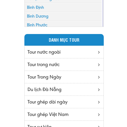
Bình Định
Bình Dương
Bình Phước
Bình Thuận
DANH MỤC TOUR
Bắc Cạn
Bắc Giang
Tour nước ngoài
Bắc Ninh
Tour trong nước
Bạc Liêu
Tour Trong Ngày
Bến Tre
Cà mau
Du lịch Đà Nẵng
Cao Bằng
Tour ghép dài ngày
Daknông
Đồng Nai
Tour ghép Việt Nam
Đồng Tháp
Tour sự kiện