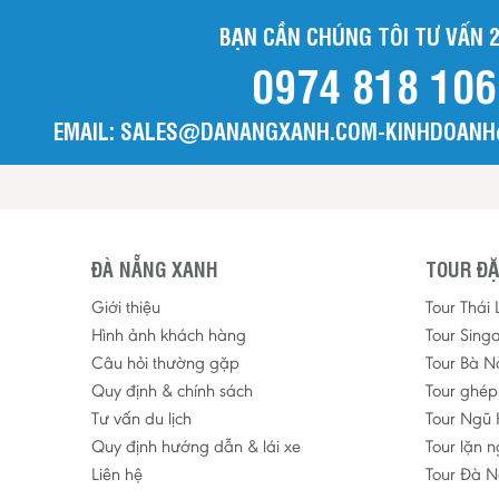
BẠN CẦN CHÚNG TÔI TƯ VẤN 2
0974 818 106
EMAIL: SALES@DANANGXANH.COM-KINHDOAN
ĐÀ NẴNG XANH
TOUR ĐẶ
Giới thiệu
Tour Thái
Hình ảnh khách hàng
Tour Sing
Câu hỏi thường gặp
Tour Bà N
Quy định & chính sách
Tour ghé
Tư vấn du lịch
Tour Ngũ 
Quy định hướng dẫn & lái xe
Tour lặn 
Liên hệ
Tour Đà N