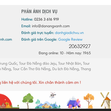
Quảng Ninh
PHẢN ÁNH DỊCH VỤ
Quảng Trị
Sóc Trăng
Hotline:
0236 3 616 919
Email:
info@danangxanh.com
Sơn La
Đánh giá trực tuyến:
danhgiadichvu.vn
Tây Ninh
anh.com
Đánh giá trên Google:
Google Review
Thái Bình
20632927
Thái Nguyên
Đang online: 10 - Hôm nay: 1965
Thừa Thiên - Huế
Trung Quốc
,
Tour Đà Nẵng đảo Jeju
,
Tour Nhật Bản
,
Tour
Thanh Hóa
Đà Nẵng
,
Tour Cần Thơ Đà Nẵng
,
Du lịch Đà Nẵng
,
Thang
Tiền Giang
Trà Vinh
ên hệ với chúng tôi. Xin chân thành cảm ơn !
Tuyên Quang
Vĩnh Long
Vĩnh Phúc