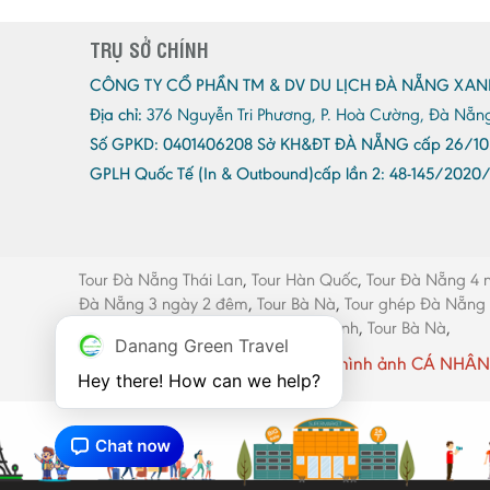
TRỤ SỞ CHÍNH
CÔNG TY CỔ PHẦN TM & DV DU LỊCH ĐÀ NẴNG XAN
Địa chỉ:
376 Nguyễn Tri Phương, P. Hoà Cường, Đà Nẵn
Số GPKD:
0401406208 Sở KH&ĐT ĐÀ NẴNG cấp 26/10
GPLH Quốc Tế (In & Outbound)cấp lần 2:
48-145/2020
Tour Đà Nẵng Thái Lan
,
Tour Hàn Quốc
,
Tour Đà Nẵng 4 
Đà Nẵng 3 ngày 2 đêm
,
Tour Bà Nà
,
Tour ghép Đà Nẵng
máy Đà Nẵng
,
Thang máy Quảng Bình
,
Tour Bà Nà
,
Danang Green Travel
Website có sử dụng một số hình ảnh CÁ NHÂN 
Hey there! How can we help?