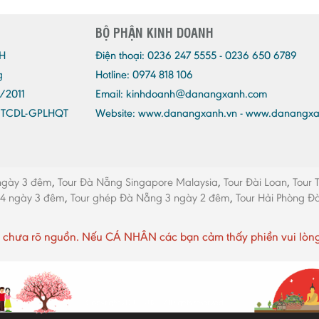
BỘ PHẬN KINH DOANH
H
Điện thoại:
0236 247 5555 - 0236 650 6789
g
Hotline: 0974 818 106
/2011
Email:
kinhdoanh@danangxanh.com
/TCDL-GPLHQT
Website: www.danangxanh.vn - www.danangx
ngày 3 đêm
,
Tour Đà Nẵng Singapore Malaysia
,
Tour Đài Loan
,
Tour 
 4 ngày 3 đêm
,
Tour ghép Đà Nẵng 3 ngày 2 đêm
,
Tour Hải Phòng 
chưa rõ nguồn. Nếu CÁ NHÂN các bạn cảm thấy phiền vui lòng li