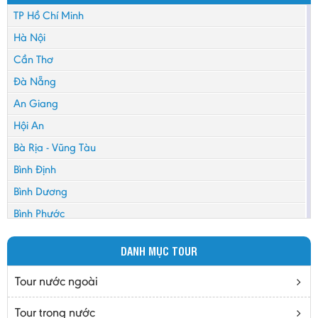
TP Hồ Chí Minh
Hà Nội
Cần Thơ
Đà Nẵng
An Giang
Hội An
Bà Rịa - Vũng Tàu
Bình Định
Bình Dương
Bình Phước
Bình Thuận
DANH MỤC TOUR
Bắc Cạn
Bắc Giang
Tour nước ngoài
Bắc Ninh
Tour trong nước