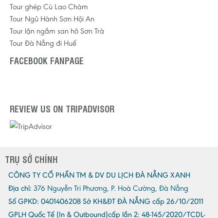
Tour ghép Cù Lao Chàm
Tour Ngũ Hành Sơn Hội An
Tour lặn ngắm san hô Sơn Trà
Tour Đà Nẵng đi Huế
FACEBOOK FANPAGE
REVIEW US ON TRIPADVISOR
TRỤ SỞ CHÍNH
CÔNG TY CỔ PHẦN TM & DV DU LỊCH ĐÀ NẴNG XANH
Địa chỉ:
376 Nguyễn Tri Phương, P. Hoà Cường, Đà Nẵng
Số GPKD:
0401406208 Sở KH&ĐT ĐÀ NẴNG cấp 26/10/2011
GPLH Quốc Tế (In & Outbound)cấp lần 2:
48-145/2020/TCDL-