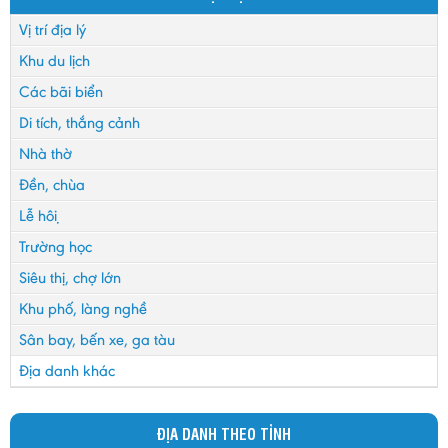
Vị trí địa lý
Khu du lịch
Các bãi biển
Di tích, thắng cảnh
Nhà thờ
Đền, chùa
Lễ hội
Trường học
Siêu thị, chợ lớn
Khu phố, làng nghề
Sân bay, bến xe, ga tàu
Địa danh khác
ĐỊA DANH THEO TỈNH