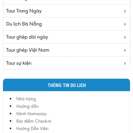
Bạc Liêu
Tour Trong Ngày
Bến Tre
Cà mau
Du lịch Đà Nẵng
Cao Bằng
Tour ghép dài ngày
Daknông
Đồng Nai
Tour ghép Việt Nam
Đồng Tháp
Tour sự kiện
Đắc Lắc
Điện Biên
THÔNG TIN DU LICH
Gia Lai
Hà Giang
Nhà hàng
Hà Nam
Hướng dẫn
Hà Tĩnh
Kênh Homestay
Địa điểm Check-in
Hà Tây
Hướng Dẫn Viên
Hòa Bình