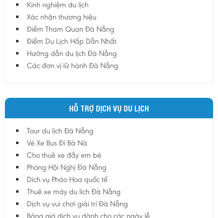
Kinh nghiệm du lịch
Hậu Giang
Xác nhận thương hiệu
Hải Dương
Điểm Tham Quan Đà Nẵng
Điểm Du Lịch Hấp Dẫn Nhất
Hải Phòng
Hướng dẫn du lịch Đà Nẵng
Hưng Yên
Các đơn vị lữ hành Đà Nẵng
Khánh Hoà
Kiên Giang
Kon Tum
HỖ TRỢ DỊCH VỤ DU LỊCH
Lào Cai
Tour du lịch Đà Nẵng
Lâm Đồng
Vé Xe Bus Đi Bà Nà
Lai Châu
Cho thuê xe đẩy em bé
Lạng Sơn
Phòng Hội Nghị Đà Nẵng
Long An
Dich vụ Pháo Hoa quốc tế
Thuê xe máy du lich Đà Nẵng
Nam Định
Dịch vụ vui chơi giải trí Đà Nẵng
Nghệ An
Bảng giá dịch vụ dành cho các ngày lễ