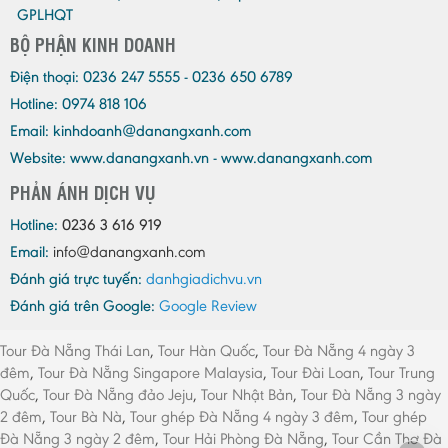
GPLHQT
BỘ PHẬN KINH DOANH
Điện thoại:
0236 247 5555 - 0236 650 6789
Hotline: 0974 818 106
Email:
kinhdoanh@danangxanh.com
Website: www.danangxanh.vn - www.danangxanh.com
PHẢN ÁNH DỊCH VỤ
Hotline:
0236 3 616 919
Email:
info@danangxanh.com
Đánh giá trực tuyến:
danhgiadichvu.vn
Đánh giá trên Google:
Google Review
Tour Đà Nẵng Thái Lan
,
Tour Hàn Quốc
,
Tour Đà Nẵng 4 ngày 3
đêm
,
Tour Đà Nẵng Singapore Malaysia
,
Tour Đài Loan
,
Tour Trung
Quốc
,
Tour Đà Nẵng đảo Jeju
,
Tour Nhật Bản
,
Tour Đà Nẵng 3 ngày
2 đêm
,
Tour Bà Nà
,
Tour ghép Đà Nẵng 4 ngày 3 đêm
,
Tour ghép
Đà Nẵng 3 ngày 2 đêm
,
Tour Hải Phòng Đà Nẵng
,
Tour Cần Thơ Đà