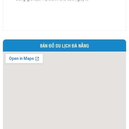
Ninh Bình
Ninh Thuận
Phú Thọ
Phú Yên
Quảng Bình
BẢN ĐỒ DU LỊCH ĐÀ NẴNG
Quảng Nam
Quảng Ngãi
Quảng Ninh
Quảng Trị
Sóc Trăng
Sơn La
Tây Ninh
Thái Bình
Thái Nguyên
Thừa Thiên - Huế