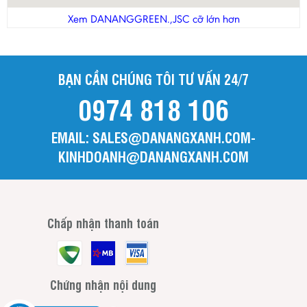
Thanh Hóa
Xem DANANGGREEN.,JSC cỡ lớn hơn
Tiền Giang
Trà Vinh
BẠN CẦN CHÚNG TÔI TƯ VẤN 24/7
Tuyên Quang
0974 818 106
Vĩnh Long
Vĩnh Phúc
EMAIL: SALES@DANANGXANH.COM-
Yên Bái
KINHDOANH@DANANGXANH.COM
Chấp nhận thanh toán
Chứng nhận nội dung