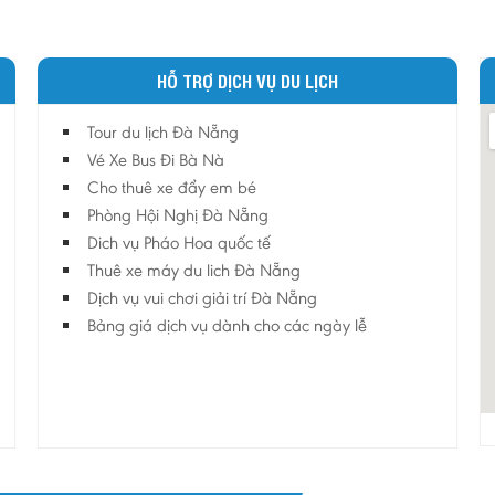
HỖ TRỢ DỊCH VỤ DU LỊCH
Tour du lịch Đà Nẵng
Vé Xe Bus Đi Bà Nà
Cho thuê xe đẩy em bé
Phòng Hội Nghị Đà Nẵng
Dich vụ Pháo Hoa quốc tế
Thuê xe máy du lich Đà Nẵng
Dịch vụ vui chơi giải trí Đà Nẵng
Bảng giá dịch vụ dành cho các ngày lễ