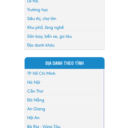
Lễ hội
Trường học
Siêu thị, chợ lớn
Khu phố, làng nghề
Sân bay, bến xe, ga tàu
Địa danh khác
ĐỊA DANH THEO TỈNH
TP Hồ Chí Minh
Hà Nội
Cần Thơ
Đà Nẵng
An Giang
Hội An
Bà Rịa - Vũng Tàu