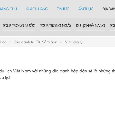
RANG CHỦ
KHÁCH HÀNG
TIN TỨC
ẨM THỰC
ĐỊA DA
TOUR TRONG NƯỚC
TOUR TRONG NGÀY
DU LỊCH ĐÀ NẴNG
TO
 Hóa
Địa danh tại TX. Sầm Sơn
Vị trí địa lý
 lịch Việt Nam với những địa danh hấp dẫn sẽ là những th
u lịch.