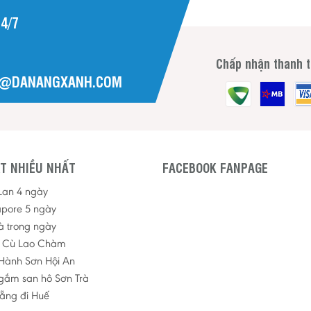
4/7
Chấp nhận thanh 
H@DANANGXANH.COM
T NHIỀU NHẤT
FACEBOOK FANPAGE
 Lan 4 ngày
apore 5 ngày
à trong ngày
p Cù Lao Chàm
Hành Sơn Hội An
ngắm san hô Sơn Trà
ẵng đi Huế