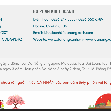
BỘ PHẬN KINH DOANH
H
Điện thoại:
0236 247 5555 - 0236 650 6789
g
Hotline: 0974 818 106
/2011
Email:
kinhdoanh@danangxanh.com
/TCDL-GPLHQT
Website: www.danangxanh.vn - www.danangx
ngày 3 đêm
,
Tour Đà Nẵng Singapore Malaysia
,
Tour Đài Loan
,
Tour 
 4 ngày 3 đêm
,
Tour ghép Đà Nẵng 3 ngày 2 đêm
,
Tour Hải Phòng 
chưa rõ nguồn. Nếu CÁ NHÂN các bạn cảm thấy phiền vui lòng li