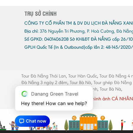
TRỤ SỞ CHÍNH
CÔNG TY CỔ PHẦN TM & DV DU LỊCH ĐÀ NẴNG XAN
Địa chỉ:
376 Nguyễn Tri Phương, P. Hoà Cường, Đà Nẵn
Số GPKD:
0401406208 Sở KH&ĐT ĐÀ NẴNG cấp 26/10
GPLH Quốc Tế (In & Outbound)cấp lần 2:
48-145/2020
Tour Đà Nẵng Thái Lan
,
Tour Hàn Quốc
,
Tour Đà Nẵng 4 
Đà Nẵng 3 ngày 2 đêm
,
Tour Bà Nà
,
Tour ghép Đà Nẵng
máy Đà Nẵng
,
Thang máy Quảng Bình
,
Tour Bà Nà
,
Danang Green Travel
Website có sử dụng một số hình ảnh CÁ NHÂN 
Hey there! How can we help?