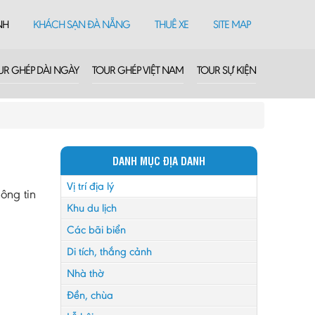
NH
KHÁCH SẠN ĐÀ NẴNG
THUÊ XE
SITE MAP
UR GHÉP DÀI NGÀY
TOUR GHÉP VIỆT NAM
TOUR SỰ KIỆN
DANH MỤC ĐỊA DANH
Vị trí địa lý
ông tin
Khu du lịch
Các bãi biển
Di tích, thắng cảnh
Nhà thờ
Đền, chùa