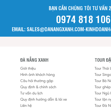
BẠN CẦN CHÚNG TÔI TƯ VẤN 2
0974 818 106
EMAIL: SALES@DANANGXANH.COM-KINHDOAN
ĐÀ NẴNG XANH
TOUR ĐẶ
Giới thiệu
Tour Thái
Hình ảnh khách hàng
Tour Sing
Câu hỏi thường gặp
Tour Bà N
Quy định & chính sách
Tour ghé
Tư vấn du lịch
Tour Ngũ 
Quy định hướng dẫn & lái xe
Tour lặn 
Liên hệ
Tour Đà N