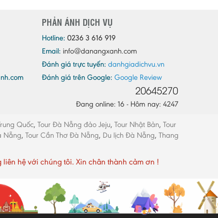
Quảng Ninh
PHẢN ÁNH DỊCH VỤ
Quảng Trị
Sóc Trăng
Hotline:
0236 3 616 919
Email:
info@danangxanh.com
Sơn La
Đánh giá trực tuyến:
danhgiadichvu.vn
Tây Ninh
anh.com
Đánh giá trên Google:
Google Review
Thái Bình
20645270
Thái Nguyên
Đang online: 16 - Hôm nay: 4247
Thừa Thiên - Huế
Trung Quốc
,
Tour Đà Nẵng đảo Jeju
,
Tour Nhật Bản
,
Tour
Thanh Hóa
Đà Nẵng
,
Tour Cần Thơ Đà Nẵng
,
Du lịch Đà Nẵng
,
Thang
Tiền Giang
Trà Vinh
ên hệ với chúng tôi. Xin chân thành cảm ơn !
Tuyên Quang
Vĩnh Long
Vĩnh Phúc