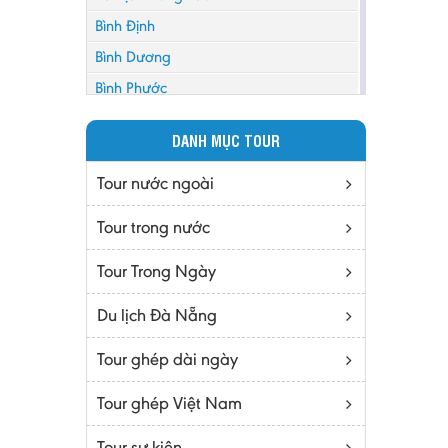
Bình Định
Bình Dương
Bình Phước
Bình Thuận
DANH MỤC TOUR
Bắc Cạn
Bắc Giang
Tour nước ngoài
Bắc Ninh
Tour trong nước
Bạc Liêu
Tour Trong Ngày
Bến Tre
Cà mau
Du lịch Đà Nẵng
Cao Bằng
Tour ghép dài ngày
Daknông
Đồng Nai
Tour ghép Việt Nam
Đồng Tháp
Tour sự kiện