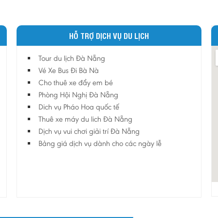
HỖ TRỢ DỊCH VỤ DU LỊCH
Tour du lịch Đà Nẵng
Vé Xe Bus Đi Bà Nà
Cho thuê xe đẩy em bé
Phòng Hội Nghị Đà Nẵng
Dich vụ Pháo Hoa quốc tế
Thuê xe máy du lich Đà Nẵng
Dịch vụ vui chơi giải trí Đà Nẵng
Bảng giá dịch vụ dành cho các ngày lễ