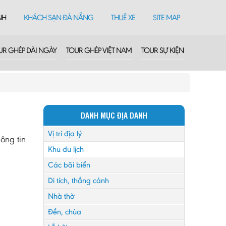
NH
KHÁCH SẠN ĐÀ NẴNG
THUÊ XE
SITE MAP
UR GHÉP DÀI NGÀY
TOUR GHÉP VIỆT NAM
TOUR SỰ KIỆN
DANH MỤC ĐỊA DANH
Vị trí địa lý
ông tin
Khu du lịch
Các bãi biển
Di tích, thắng cảnh
Nhà thờ
Đền, chùa