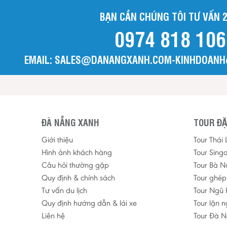
BẠN CẦN CHÚNG TÔI TƯ VẤN 2
0974 818 106
EMAIL: SALES@DANANGXANH.COM-KINHDOAN
ĐÀ NẴNG XANH
TOUR ĐẶ
Giới thiệu
Tour Thái
Hình ảnh khách hàng
Tour Sing
Câu hỏi thường gặp
Tour Bà N
Quy định & chính sách
Tour ghé
Tư vấn du lịch
Tour Ngũ 
Quy định hướng dẫn & lái xe
Tour lặn 
Liên hệ
Tour Đà N