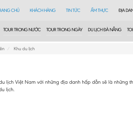
RANG CHỦ
KHÁCH HÀNG
TIN TỨC
ẨM THỰC
ĐỊA DA
TOUR TRONG NƯỚC
TOUR TRONG NGÀY
DU LỊCH ĐÀ NẴNG
TO
iên
Khu du lịch
 lịch Việt Nam với những địa danh hấp dẫn sẽ là những th
u lịch.