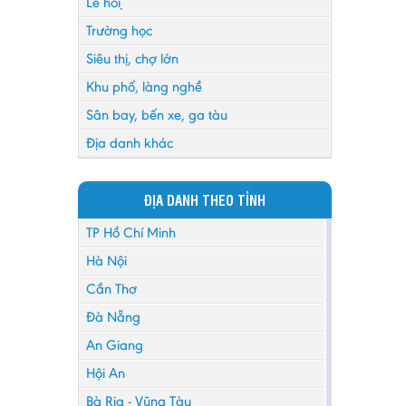
Lễ hội
Trường học
Siêu thị, chợ lớn
Khu phố, làng nghề
Sân bay, bến xe, ga tàu
Địa danh khác
ĐỊA DANH THEO TỈNH
TP Hồ Chí Minh
Hà Nội
Cần Thơ
Đà Nẵng
An Giang
Hội An
Bà Rịa - Vũng Tàu