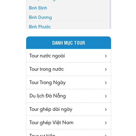
Bình Định
Bình Dương
Bình Phước
Bình Thuận
DANH MỤC TOUR
Bắc Cạn
Bắc Giang
Tour nước ngoài
Bắc Ninh
Tour trong nước
Bạc Liêu
Tour Trong Ngày
Bến Tre
Cà mau
Du lịch Đà Nẵng
Cao Bằng
Tour ghép dài ngày
Daknông
Đồng Nai
Tour ghép Việt Nam
Đồng Tháp
Tour sự kiện