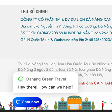
TRỤ SỞ CHÍNH
CÔNG TY CỔ PHẦN TM & DV DU LỊCH ĐÀ NẴNG XAN
Địa chỉ:
376 Nguyễn Tri Phương, P. Hoà Cường, Đà Nẵn
Số GPKD:
0401406208 Sở KH&ĐT ĐÀ NẴNG cấp 26/10
GPLH Quốc Tế (In & Outbound)cấp lần 2:
48-145/2020
Tour Đà Nẵng Thái Lan
,
Tour Hàn Quốc
,
Tour Đà Nẵng 4 
Đà Nẵng 3 ngày 2 đêm
,
Tour Bà Nà
,
Tour ghép Đà Nẵng
máy Đà Nẵng
,
Thang máy Quảng Bình
,
Tour Bà Nà
,
Danang Green Travel
Website có sử dụng một số hình ảnh CÁ NHÂN 
Hey there! How can we help?