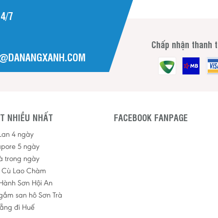
4/7
Chấp nhận thanh 
H@DANANGXANH.COM
T NHIỀU NHẤT
FACEBOOK FANPAGE
 Lan 4 ngày
apore 5 ngày
à trong ngày
p Cù Lao Chàm
Hành Sơn Hội An
ngắm san hô Sơn Trà
ẵng đi Huế