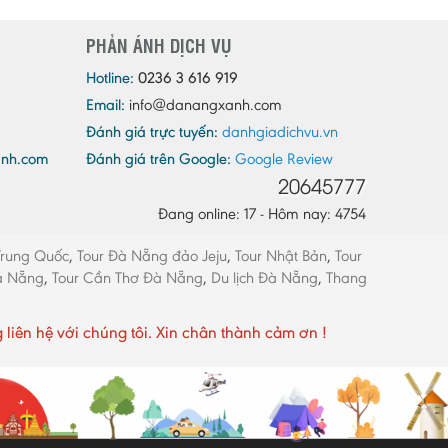
Quảng Ninh
PHẢN ÁNH DỊCH VỤ
Quảng Trị
Sóc Trăng
Hotline:
0236 3 616 919
Email:
info@danangxanh.com
Sơn La
Đánh giá trực tuyến:
danhgiadichvu.vn
Tây Ninh
anh.com
Đánh giá trên Google:
Google Review
Thái Bình
20645777
Thái Nguyên
Đang online: 17 - Hôm nay: 4754
Thừa Thiên - Huế
Trung Quốc
,
Tour Đà Nẵng đảo Jeju
,
Tour Nhật Bản
,
Tour
Thanh Hóa
Đà Nẵng
,
Tour Cần Thơ Đà Nẵng
,
Du lịch Đà Nẵng
,
Thang
Tiền Giang
Trà Vinh
ên hệ với chúng tôi. Xin chân thành cảm ơn !
Tuyên Quang
Vĩnh Long
Vĩnh Phúc