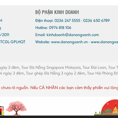
BỘ PHẬN KINH DOANH
H
Điện thoại:
0236 247 5555 - 0236 650 6789
g
Hotline: 0974 818 106
/2011
Email:
kinhdoanh@danangxanh.com
/TCDL-GPLHQT
Website: www.danangxanh.vn - www.danangx
ngày 3 đêm
,
Tour Đà Nẵng Singapore Malaysia
,
Tour Đài Loan
,
Tour 
 4 ngày 3 đêm
,
Tour ghép Đà Nẵng 3 ngày 2 đêm
,
Tour Hải Phòng 
chưa rõ nguồn. Nếu CÁ NHÂN các bạn cảm thấy phiền vui lòng li