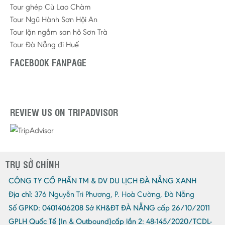
Tour ghép Cù Lao Chàm
Tour Ngũ Hành Sơn Hội An
Tour lặn ngắm san hô Sơn Trà
Tour Đà Nẵng đi Huế
FACEBOOK FANPAGE
REVIEW US ON TRIPADVISOR
TRỤ SỞ CHÍNH
CÔNG TY CỔ PHẦN TM & DV DU LỊCH ĐÀ NẴNG XANH
Địa chỉ:
376 Nguyễn Tri Phương, P. Hoà Cường, Đà Nẵng
Số GPKD:
0401406208 Sở KH&ĐT ĐÀ NẴNG cấp 26/10/2011
GPLH Quốc Tế (In & Outbound)cấp lần 2:
48-145/2020/TCDL-