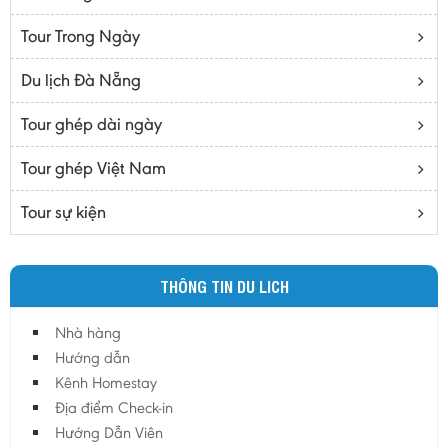
Bạc Liêu
Tour Trong Ngày
Bến Tre
Cà mau
Du lịch Đà Nẵng
Cao Bằng
Tour ghép dài ngày
Daknông
Đồng Nai
Tour ghép Việt Nam
Đồng Tháp
Tour sự kiện
Đắc Lắc
Điện Biên
THÔNG TIN DU LICH
Gia Lai
Hà Giang
Nhà hàng
Hà Nam
Hướng dẫn
Hà Tĩnh
Kênh Homestay
Địa điểm Check-in
Hà Tây
Hướng Dẫn Viên
Hòa Bình