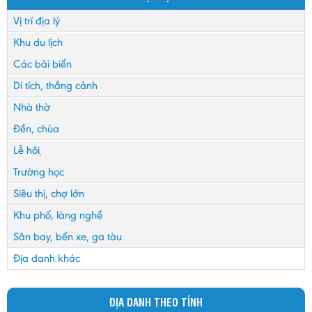
Vị trí địa lý
Khu du lịch
Các bãi biển
Di tích, thắng cảnh
Nhà thờ
Đền, chùa
Lễ hội
Trường học
Siêu thị, chợ lớn
Khu phố, làng nghề
Sân bay, bến xe, ga tàu
Địa danh khác
ĐỊA DANH THEO TỈNH