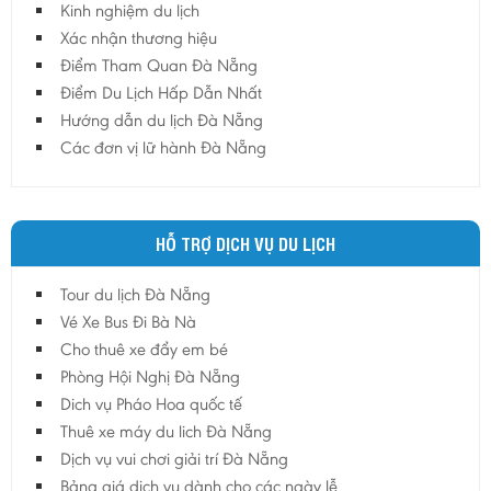
Kinh nghiệm du lịch
Hậu Giang
Xác nhận thương hiệu
Hải Dương
Điểm Tham Quan Đà Nẵng
Điểm Du Lịch Hấp Dẫn Nhất
Hải Phòng
Hướng dẫn du lịch Đà Nẵng
Hưng Yên
Các đơn vị lữ hành Đà Nẵng
Khánh Hoà
Kiên Giang
Kon Tum
HỖ TRỢ DỊCH VỤ DU LỊCH
Lào Cai
Tour du lịch Đà Nẵng
Lâm Đồng
Vé Xe Bus Đi Bà Nà
Lai Châu
Cho thuê xe đẩy em bé
Lạng Sơn
Phòng Hội Nghị Đà Nẵng
Long An
Dich vụ Pháo Hoa quốc tế
Thuê xe máy du lich Đà Nẵng
Nam Định
Dịch vụ vui chơi giải trí Đà Nẵng
Nghệ An
Bảng giá dịch vụ dành cho các ngày lễ