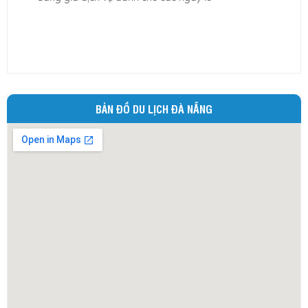
Ninh Bình
Ninh Thuận
Phú Thọ
Phú Yên
Quảng Bình
BẢN ĐỒ DU LỊCH ĐÀ NẴNG
Quảng Nam
Quảng Ngãi
Quảng Ninh
Quảng Trị
Sóc Trăng
Sơn La
Tây Ninh
Thái Bình
Thái Nguyên
Thừa Thiên - Huế