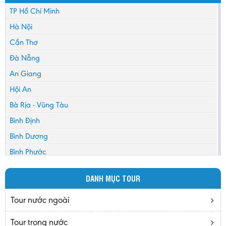
TP Hồ Chí Minh
Hà Nội
Cần Thơ
Đà Nẵng
An Giang
Hội An
Bà Rịa - Vũng Tàu
Bình Định
Bình Dương
Bình Phước
Bình Thuận
DANH MỤC TOUR
Bắc Cạn
Bắc Giang
Tour nước ngoài
Bắc Ninh
Tour trong nước