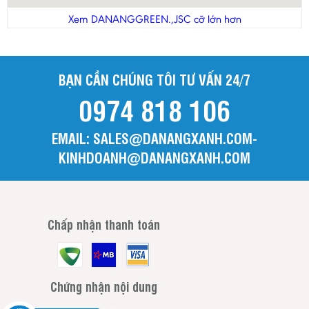
Thanh Hóa
Xem DANANGGREEN.,JSC cỡ lớn hơn
Tiền Giang
Trà Vinh
BẠN CẦN CHÚNG TÔI TƯ VẤN 24/7
Tuyên Quang
0974 818 106
Vĩnh Long
Vĩnh Phúc
EMAIL: SALES@DANANGXANH.COM-
Yên Bái
KINHDOANH@DANANGXANH.COM
Chấp nhận thanh toán
Chứng nhận nội dung