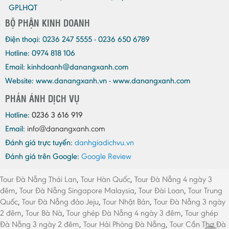
GPLHQT
BỘ PHẬN KINH DOANH
Điện thoại:
0236 247 5555 - 0236 650 6789
Hotline: 0974 818 106
Email:
kinhdoanh@danangxanh.com
Website: www.danangxanh.vn - www.danangxanh.com
PHẢN ÁNH DỊCH VỤ
Hotline:
0236 3 616 919
Email:
info@danangxanh.com
Đánh giá trực tuyến:
danhgiadichvu.vn
Đánh giá trên Google:
Google Review
Tour Đà Nẵng Thái Lan
,
Tour Hàn Quốc
,
Tour Đà Nẵng 4 ngày 3
đêm
,
Tour Đà Nẵng Singapore Malaysia
,
Tour Đài Loan
,
Tour Trung
Quốc
,
Tour Đà Nẵng đảo Jeju
,
Tour Nhật Bản
,
Tour Đà Nẵng 3 ngày
2 đêm
,
Tour Bà Nà
,
Tour ghép Đà Nẵng 4 ngày 3 đêm
,
Tour ghép
Đà Nẵng 3 ngày 2 đêm
,
Tour Hải Phòng Đà Nẵng
,
Tour Cần Thơ Đà