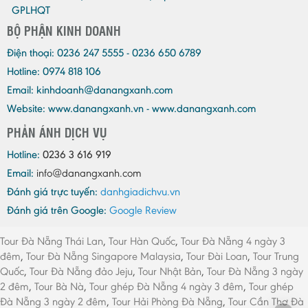
GPLHQT
BỘ PHẬN KINH DOANH
Điện thoại:
0236 247 5555 - 0236 650 6789
Hotline: 0974 818 106
Email:
kinhdoanh@danangxanh.com
Website: www.danangxanh.vn - www.danangxanh.com
PHẢN ÁNH DỊCH VỤ
Hotline:
0236 3 616 919
Email:
info@danangxanh.com
Đánh giá trực tuyến:
danhgiadichvu.vn
Đánh giá trên Google:
Google Review
Tour Đà Nẵng Thái Lan
,
Tour Hàn Quốc
,
Tour Đà Nẵng 4 ngày 3
đêm
,
Tour Đà Nẵng Singapore Malaysia
,
Tour Đài Loan
,
Tour Trung
Quốc
,
Tour Đà Nẵng đảo Jeju
,
Tour Nhật Bản
,
Tour Đà Nẵng 3 ngày
2 đêm
,
Tour Bà Nà
,
Tour ghép Đà Nẵng 4 ngày 3 đêm
,
Tour ghép
Đà Nẵng 3 ngày 2 đêm
,
Tour Hải Phòng Đà Nẵng
,
Tour Cần Thơ Đà