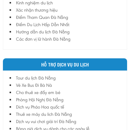
Kinh nghiệm du lịch
Hậu Giang
Xác nhận thương hiệu
Hải Dương
Điểm Tham Quan Đà Nẵng
Điểm Du Lịch Hấp Dẫn Nhất
Hải Phòng
Hướng dẫn du lịch Đà Nẵng
Hưng Yên
Các đơn vị lữ hành Đà Nẵng
Khánh Hoà
Kiên Giang
Kon Tum
HỖ TRỢ DỊCH VỤ DU LỊCH
Lào Cai
Tour du lịch Đà Nẵng
Lâm Đồng
Vé Xe Bus Đi Bà Nà
Lai Châu
Cho thuê xe đẩy em bé
Lạng Sơn
Phòng Hội Nghị Đà Nẵng
Long An
Dich vụ Pháo Hoa quốc tế
Thuê xe máy du lich Đà Nẵng
Nam Định
Dịch vụ vui chơi giải trí Đà Nẵng
Nghệ An
Bảng giá dịch vụ dành cho các ngày lễ