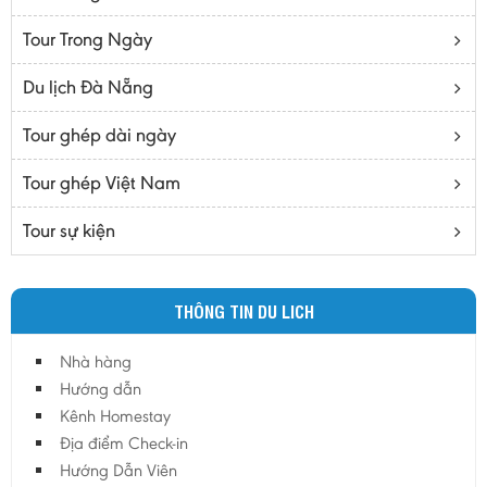
Bạc Liêu
Tour Trong Ngày
Bến Tre
Cà mau
Du lịch Đà Nẵng
Cao Bằng
Tour ghép dài ngày
Daknông
Đồng Nai
Tour ghép Việt Nam
Đồng Tháp
Tour sự kiện
Đắc Lắc
Điện Biên
THÔNG TIN DU LICH
Gia Lai
Hà Giang
Nhà hàng
Hà Nam
Hướng dẫn
Hà Tĩnh
Kênh Homestay
Địa điểm Check-in
Hà Tây
Hướng Dẫn Viên
Hòa Bình