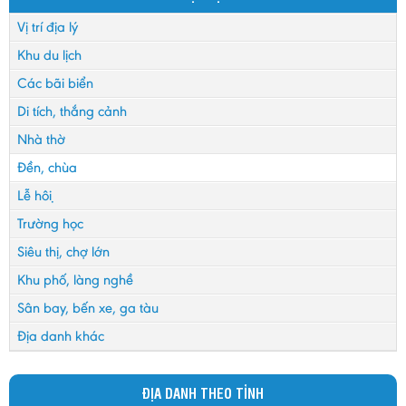
Vị trí địa lý
Khu du lịch
Các bãi biển
Di tích, thắng cảnh
Nhà thờ
Đền, chùa
Lễ hội
Trường học
Siêu thị, chợ lớn
Khu phố, làng nghề
Sân bay, bến xe, ga tàu
Địa danh khác
ĐỊA DANH THEO TỈNH