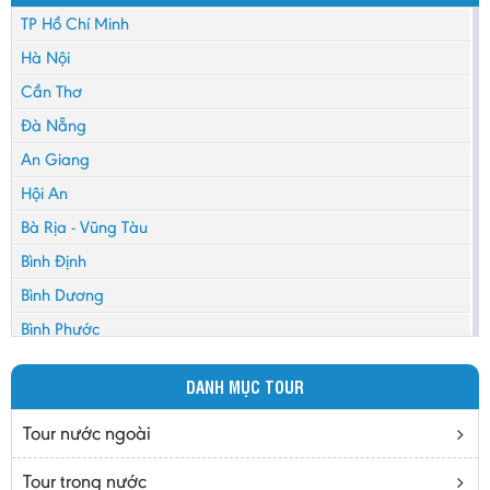
TP Hồ Chí Minh
Hà Nội
Cần Thơ
Đà Nẵng
An Giang
Hội An
Bà Rịa - Vũng Tàu
Bình Định
Bình Dương
Bình Phước
Bình Thuận
DANH MỤC TOUR
Bắc Cạn
Bắc Giang
Tour nước ngoài
Bắc Ninh
Tour trong nước