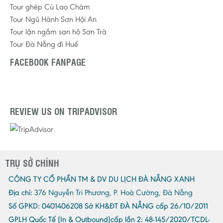
Tour ghép Cù Lao Chàm
Tour Ngũ Hành Sơn Hội An
Tour lặn ngắm san hô Sơn Trà
Tour Đà Nẵng đi Huế
FACEBOOK FANPAGE
REVIEW US ON TRIPADVISOR
TRỤ SỞ CHÍNH
CÔNG TY CỔ PHẦN TM & DV DU LỊCH ĐÀ NẴNG XANH
Địa chỉ:
376 Nguyễn Tri Phương, P. Hoà Cường, Đà Nẵng
Số GPKD:
0401406208 Sở KH&ĐT ĐÀ NẴNG cấp 26/10/2011
GPLH Quốc Tế (In & Outbound)cấp lần 2:
48-145/2020/TCDL-