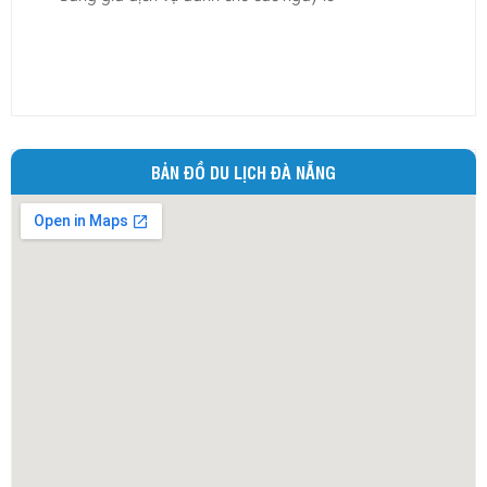
Ninh Bình
Ninh Thuận
Phú Thọ
Phú Yên
Quảng Bình
BẢN ĐỒ DU LỊCH ĐÀ NẴNG
Quảng Nam
Quảng Ngãi
Quảng Ninh
Quảng Trị
Sóc Trăng
Sơn La
Tây Ninh
Thái Bình
Thái Nguyên
Thừa Thiên - Huế