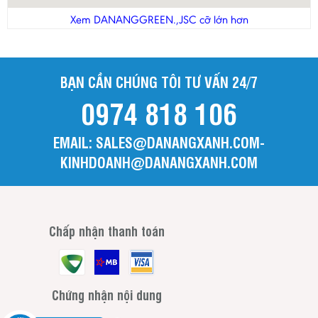
Thanh Hóa
Xem DANANGGREEN.,JSC cỡ lớn hơn
Tiền Giang
Trà Vinh
BẠN CẦN CHÚNG TÔI TƯ VẤN 24/7
Tuyên Quang
0974 818 106
Vĩnh Long
Vĩnh Phúc
EMAIL: SALES@DANANGXANH.COM-
Yên Bái
KINHDOANH@DANANGXANH.COM
Chấp nhận thanh toán
Chứng nhận nội dung